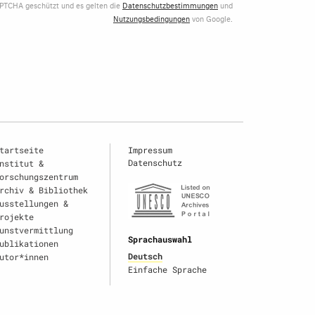
APTCHA geschützt und es gelten die
Datenschutzbestimmungen
und
Nutzungsbedingungen
von Google.
tartseite
Impressum
Datenschutz
nstitut &
orschungszentrum
rchiv & Bibliothek
usstellungen &
rojekte
unstvermittlung
Sprachauswahl
ublikationen
Deutsch
utor*innen
Einfache Sprache