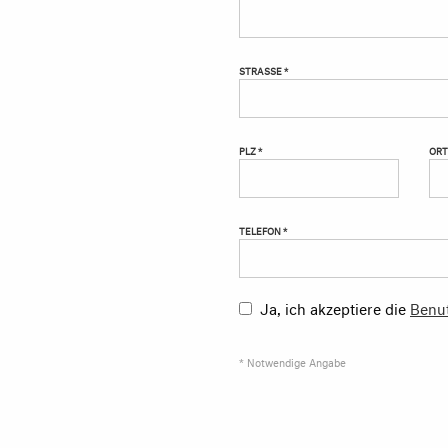
STRASSE *
PLZ *
ORT
TELEFON *
Ja, ich akzeptiere die
Benu
* Notwendige Angabe