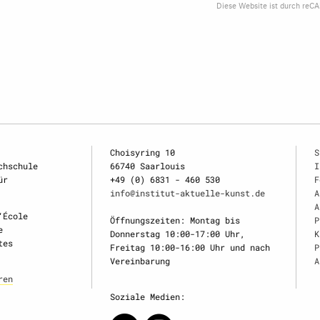
Diese Website ist durch reC
Choisyring 10
S
chschule
66740 Saarlouis
I
ür
+49 (0) 6831 - 460 530
F
info@institut-aktuelle-kunst.de
A
A
‘École
Öffnungszeiten: Montag bis
P
e
Donnerstag 10:00-17:00 Uhr,
K
tes
Freitag 10:00-16:00 Uhr und nach
P
Vereinbarung
A
ren
Soziale Medien: