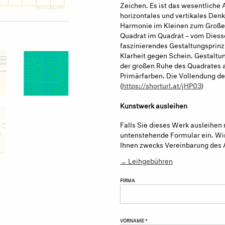
Zeichen. Es ist das wesentliche 
horizontales und vertikales Den
Harmonie im Kleinen zum Großen
Quadrat im Quadrat – vom Diesse
faszinierendes Gestaltungsprinzi
Klarheit gegen Schein. Gestalt
der großen Ruhe des Quadrates a
Primärfarben. Die Vollendung de
(
https://shorturl.at/jHP03
)
Kunstwerk ausleihen
Falls Sie dieses Werk ausleihen 
untenstehende Formular ein. Wir
Ihnen zwecks Vereinbarung des 
→ Leihgebühren
FIRMA
VORNAME *