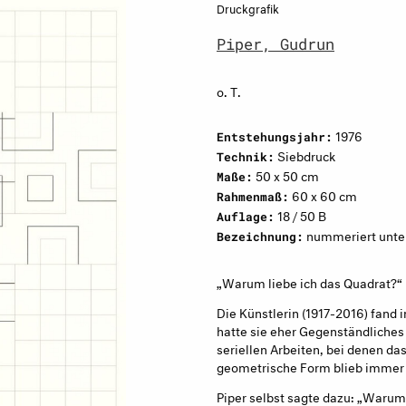
Druckgrafik
Piper, Gudrun
o. T.
1976
Entstehungsjahr:
Siebdruck
Technik:
50 x 50 cm
Maße:
60 x 60 cm
Rahmenmaß:
18 / 50 B
Auflage:
nummeriert unten 
Bezeichnung:
„Warum liebe ich das Quadrat?“
Die Künstlerin (1917-2016) fand 
hatte sie eher Gegenständliches
seriellen Arbeiten, bei denen d
geometrische Form blieb immer 
Piper selbst sagte dazu: „Warum 