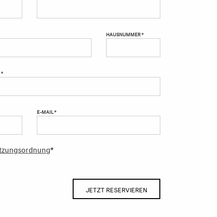
HAUSNUMMER *
 *
E-MAIL *
tzungsordnung
*
JETZT RESERVIEREN