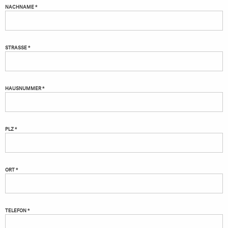
NACHNAME *
STRASSE *
HAUSNUMMER *
PLZ *
ORT *
TELEFON *