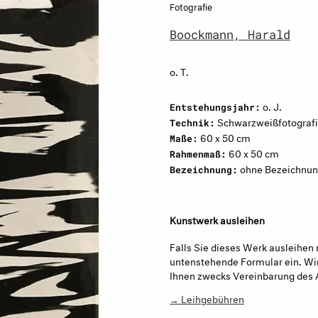
Fotografie
Boockmann, Harald
o. T.
o. J.
Entstehungsjahr:
Schwarzweißfotograf
Technik:
60 x 50 cm
Maße:
60 x 50 cm
Rahmenmaß:
ohne Bezeichnun
Bezeichnung:
Kunstwerk ausleihen
Falls Sie dieses Werk ausleihen 
untenstehende Formular ein. Wir
Ihnen zwecks Vereinbarung des 
→ Leihgebühren