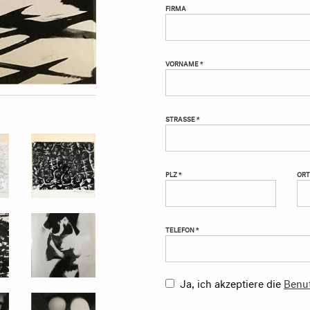
FIRMA
VORNAME *
STRASSE *
PLZ *
ORT
TELEFON *
Ja, ich akzeptiere die
Benu