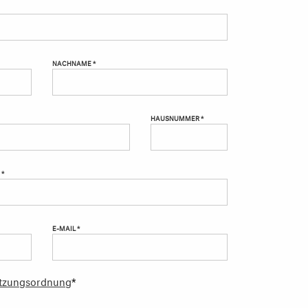
NACHNAME *
HAUSNUMMER *
 *
E-MAIL *
tzungsordnung
*