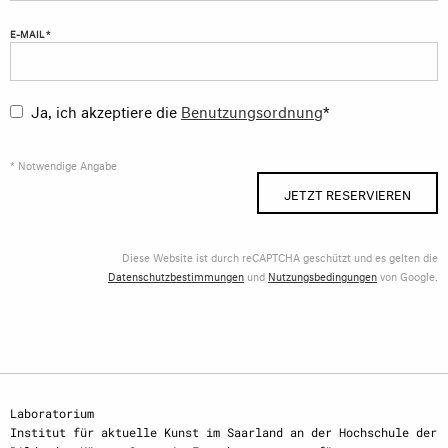
E-MAIL *
Ja, ich akzeptiere die
Benutzungsordnung
*
* Notwendige Angabe
JETZT RESERVIEREN
Diese Website ist durch reCAPTCHA geschützt und es gelten die
Datenschutzbestimmungen
und
Nutzungsbedingungen
von Google.
Laboratorium
Institut für aktuelle Kunst im Saarland an der Hochschule der