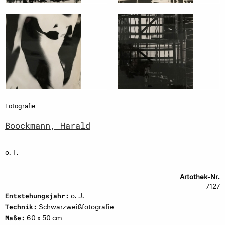
Fotografie
Boockmann, Harald
o. T.
Artothek-Nr.
7127
o. J.
Entstehungsjahr:
Schwarzweißfotografie
Technik:
60 x 50 cm
Maße: