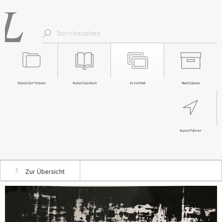
Künstler*innen
Kunstlexikon
Artothek
Nachlässe
Kunstführer
Zur Übersicht