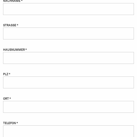
NACHNAME *
STRASSE *
HAUSNUMMER *
PLZ *
ORT *
TELEFON *