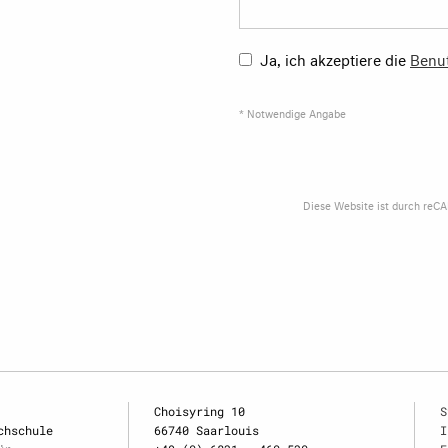
Ja, ich akzeptiere die
Benu
* Notwendige Angabe
Diese Website ist durch reC
Choisyring 10
S
chschule
66740 Saarlouis
I