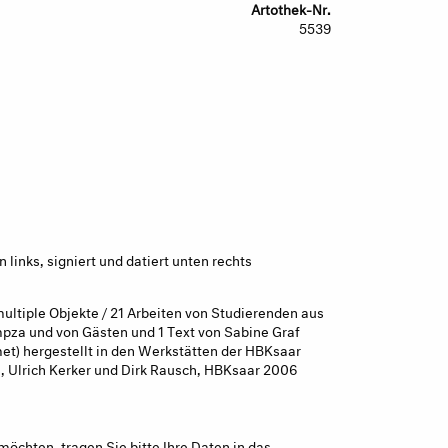
Artothek-Nr.
5539
links, signiert und datiert unten rechts
ultiple Objekte / 21 Arbeiten von Studierenden aus
mpza und von Gästen und 1 Text von Sabine Graf
met) hergestellt in den Werkstätten der HBKsaar
, Ulrich Kerker und Dirk Rausch, HBKsaar 2006
möchten, tragen Sie bitte Ihre Daten in das