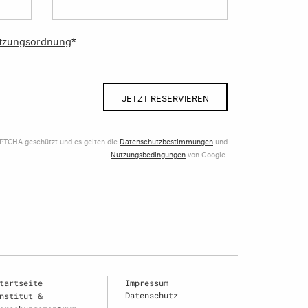
tzungsordnung
*
JETZT RESERVIEREN
APTCHA geschützt und es gelten die
Datenschutzbestimmungen
und
Nutzungsbedingungen
von Google.
tartseite
Impressum
Datenschutz
nstitut &