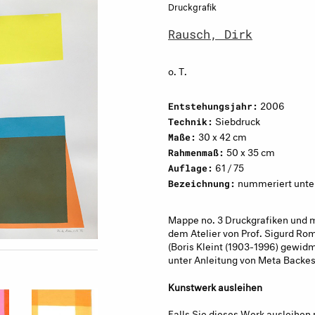
Druckgrafik
Rausch, Dirk
o. T.
2006
Entstehungsjahr:
Siebdruck
Technik:
30 x 42 cm
Maße:
50 x 35 cm
Rahmenmaß:
61 / 75
Auflage:
nummeriert unten 
Bezeichnung:
Mappe no. 3 Druckgrafiken und m
dem Atelier von Prof. Sigurd Ro
(Boris Kleint (1903-1996) gewid
unter Anleitung von Meta Backes
Kunstwerk ausleihen
Falls Sie dieses Werk ausleihen 