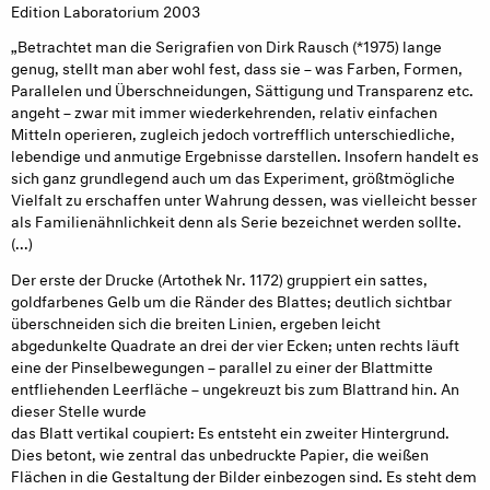
Edition Laboratorium 2003
„Betrachtet man die Serigrafien von Dirk Rausch (*1975) lange
genug, stellt man aber wohl fest, dass sie – was Farben, Formen,
Parallelen und Überschneidungen, Sättigung und Transparenz etc.
angeht – zwar mit immer wiederkehrenden, relativ einfachen
Mitteln operieren, zugleich jedoch vortrefflich unterschiedliche,
lebendige und anmutige Ergebnisse darstellen. Insofern handelt es
sich ganz grundlegend auch um das Experiment, größtmögliche
Vielfalt zu erschaffen unter Wahrung dessen, was vielleicht besser
als Familienähnlichkeit denn als Serie bezeichnet werden sollte.
(...)
Der erste der Drucke (Artothek Nr. 1172) gruppiert ein sattes,
goldfarbenes Gelb um die Ränder des Blattes; deutlich sichtbar
überschneiden sich die breiten Linien, ergeben leicht
abgedunkelte Quadrate an drei der vier Ecken; unten rechts läuft
eine der Pinselbewegungen – parallel zu einer der Blattmitte
entfliehenden Leerfläche – ungekreuzt bis zum Blattrand hin. An
dieser Stelle wurde
das Blatt vertikal coupiert: Es entsteht ein zweiter Hintergrund.
Dies betont, wie zentral das unbedruckte Papier, die weißen
Flächen in die Gestaltung der Bilder einbezogen sind. Es steht dem