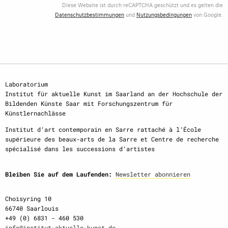
Diese Website ist durch reCAPTCHA geschützt und es gelten die
Datenschutzbestimmungen
und
Nutzungsbedingungen
von Google.
Laboratorium
Institut für aktuelle Kunst im Saarland an der Hochschule der
Bildenden Künste Saar mit Forschungszentrum für
Künstlernachlässe
Institut d‘art contemporain en Sarre rattaché à l‘École
supérieure des beaux-arts de la Sarre et Centre de recherche
spécialisé dans les successions d‘artistes
Bleiben Sie auf dem Laufenden:
Newsletter abonnieren
Choisyring 10
66740 Saarlouis
+49 (0) 6831 - 460 530
info@institut-aktuelle-kunst.de