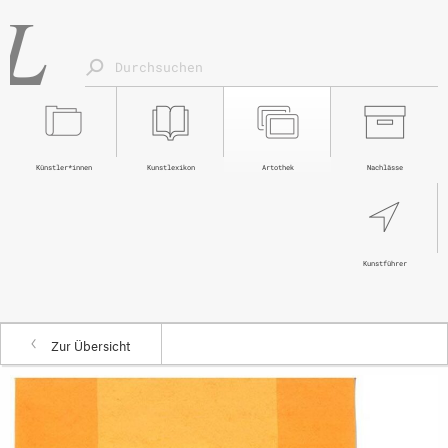
Künstler*innen
Kunstlexikon
Artothek
Nachlässe
Kunstführer
Zur Übersicht