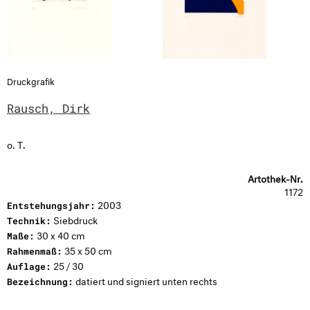
Druckgrafik
Rausch, Dirk
o. T.
Artothek-Nr.
1172
2003
Entstehungsjahr:
Siebdruck
Technik:
30 x 40 cm
Maße:
35 x 50 cm
Rahmenmaß:
25 / 30
Auflage:
datiert und signiert unten rechts
Bezeichnung: