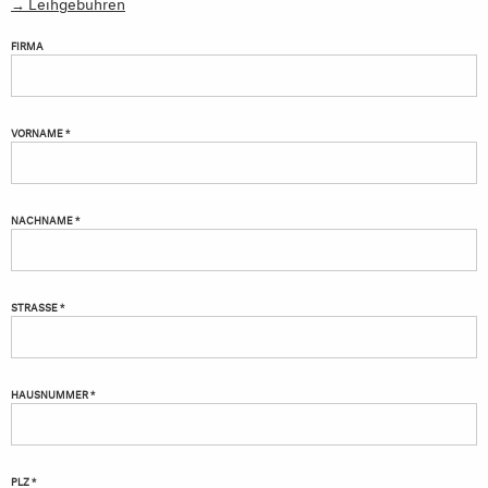
→ Leihgebühren
FIRMA
VORNAME *
NACHNAME *
STRASSE *
HAUSNUMMER *
PLZ *