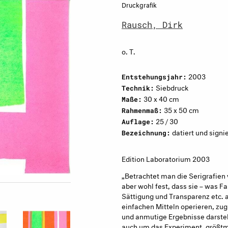
Druckgrafik
Rausch, Dirk
o. T.
2003
Entstehungsjahr:
Siebdruck
Technik:
30 x 40 cm
Maße:
35 x 50 cm
Rahmenmaß:
25 / 30
Auflage:
datiert und signie
Bezeichnung:
Edition Laboratorium 2003
„Betrachtet man die Serigrafien 
aber wohl fest, dass sie – was 
Sättigung und Transparenz etc. 
einfachen Mitteln operieren, zug
und anmutige Ergebnisse darstel
auch um das Experiment, größtmö