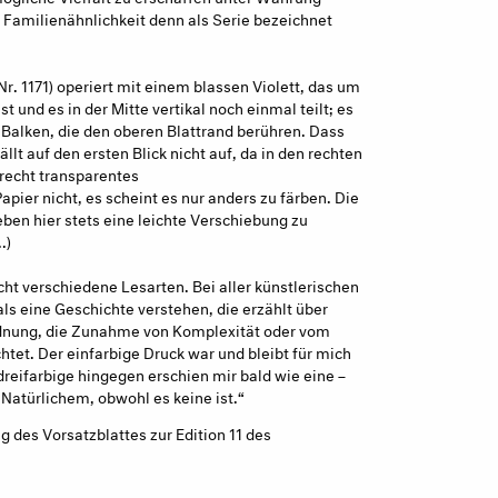
s Familienähnlichkeit denn als Serie bezeichnet
Nr. 1171) operiert mit einem blassen Violett, das um
t und es in der Mitte vertikal noch einmal teilt; es
 Balken, die den oberen Blattrand berühren. Dass
ällt auf den ersten Blick nicht auf, da in den rechten
 recht transparentes
Papier nicht, es scheint es nur anders zu färben. Die
ben hier stets eine leichte Verschiebung zu
.)
ht verschiedene Lesarten. Bei aller künstlerischen
ls eine Geschichte verstehen, die erzählt über
nung, die Zunahme von Komplexität oder vom
htet. Der einfarbige Druck war und bleibt für mich
 dreifarbige hingegen erschien mir bald wie eine –
 Natürlichem, obwohl es keine ist.“
des Vor­satz­blattes zur Edition 11 des