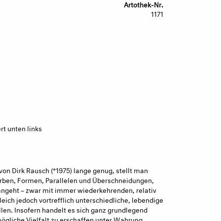
Artothek-Nr.
1171
rt unten links
von Dirk Rausch (*1975) lange genug, stellt man
Farben, Formen, Parallelen und Überschneidungen,
angeht – zwar mit immer wiederkehrenden, relativ
leich jedoch vortrefflich unterschiedliche, lebendige
len. Insofern handelt es sich ganz grundlegend
gliche Vielfalt zu erschaffen unter Wahrung