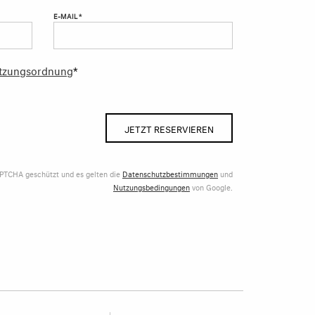
E-MAIL *
tzungsordnung
*
JETZT RESERVIEREN
APTCHA geschützt und es gelten die
Datenschutzbestimmungen
und
Nutzungsbedingungen
von Google.