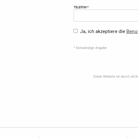
TELEFON *
Ja, ich akzeptiere die
Benu
* Notwendige Angabe
Diese Website ist durch reC