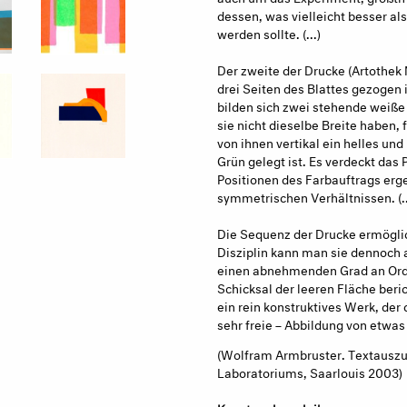
dessen, was vielleicht besser al
werden sollte. (...)
Der zweite der Drucke (Artothek 
drei Seiten des Blattes gezogen is
bilden sich zwei stehende weiße
sie nicht dieselbe Breite haben, f
von ihnen vertikal ein helles und
Grün gelegt ist. Es verdeckt das 
Positionen des Farbauftrags erge
symmetrischen Verhältnissen. (..
Die Sequenz der Drucke ermöglic
Disziplin kann man sie dennoch a
einen abnehmenden Grad an Ord
Schicksal der leeren Fläche beric
ein rein konstruktives Werk, der
sehr freie – Abbildung von etwas
(Wolfram Armbruster. Textauszug 
Laboratoriums, Saarlouis 2003)