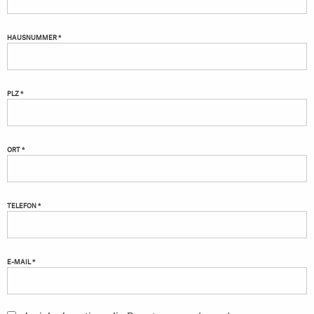
HAUSNUMMER *
PLZ *
ORT *
TELEFON *
E-MAIL *