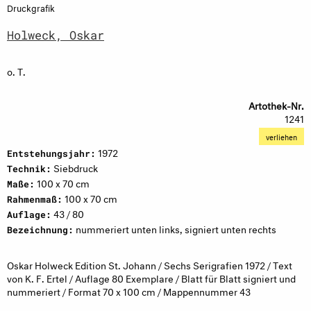
Druckgrafik
Holweck, Oskar
o. T.
Artothek-Nr.
1241
verliehen
1972
Entstehungsjahr:
Siebdruck
Technik:
100 x 70 cm
Maße:
100 x 70 cm
Rahmenmaß:
43 / 80
Auflage:
nummeriert unten links, signiert unten rechts
Bezeichnung:
Oskar Holweck Edition St. Johann / Sechs Serigrafien 1972 / Text
von K. F. Ertel / Auflage 80 Exemplare / Blatt für Blatt signiert und
nummeriert / Format 70 x 100 cm / Mappennummer 43