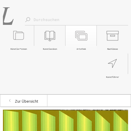
Künstler*innen
Kunstlexikon
Artothek
Nachlässe
Kunstführer
Zur Übersicht