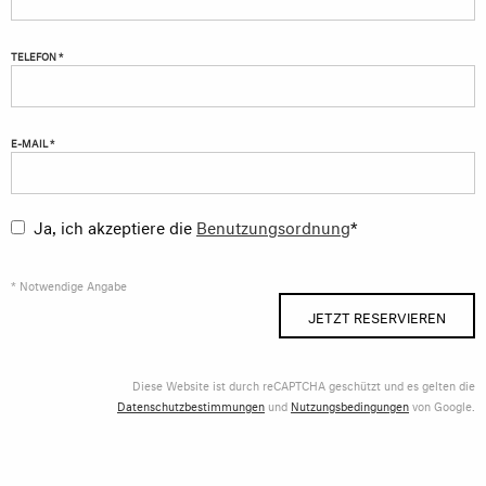
TELEFON *
E-MAIL *
Ja, ich akzeptiere die
Benutzungsordnung
*
* Notwendige Angabe
JETZT RESERVIEREN
Diese Website ist durch reCAPTCHA geschützt und es gelten die
Datenschutzbestimmungen
und
Nutzungsbedingungen
von Google.