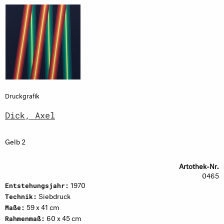
Druckgrafik
Dick, Axel
Gelb 2
Artothek-Nr.
0465
1970
Entstehungsjahr:
Siebdruck
Technik:
59 x 41 cm
Maße:
60 x 45 cm
Rahmenmaß: