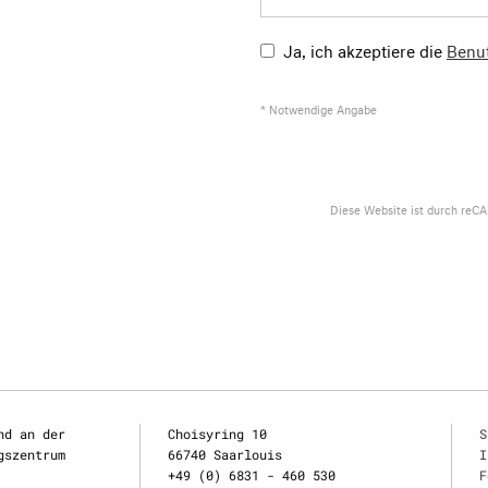
Ja, ich akzeptiere die
Benu
* Notwendige Angabe
Diese Website ist durch reC
nd an der
Choisyring 10
S
gszentrum
66740 Saarlouis
I
+49 (0) 6831 - 460 530
F