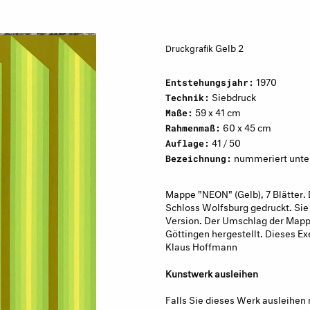
Gelb 2
Druckgrafik
1970
Entstehungsjahr:
Siebdruck
Technik:
59 x 41 cm
Maße:
60 x 45 cm
Rahmenmaß:
41 / 50
Auflage:
nummeriert unten 
Bezeichnung:
Mappe "NEON" (Gelb), 7 Blätter
Schloss Wolfsburg gedruckt. Sie 
Version. Der Umschlag der Mapp
Göttingen hergestellt. Dieses E
Klaus Hoffmann
Kunstwerk ausleihen
Falls Sie dieses Werk ausleihen 