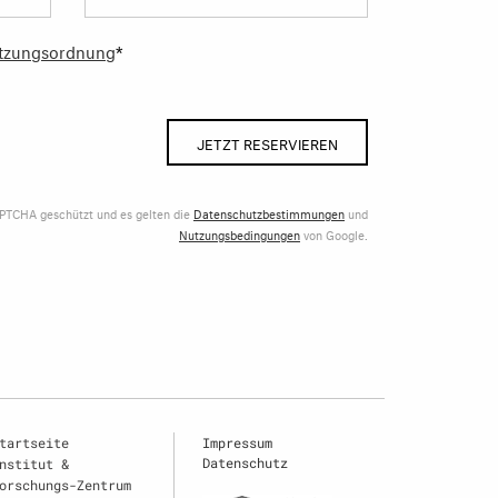
tzungsordnung
*
JETZT RESERVIEREN
APTCHA geschützt und es gelten die
Datenschutzbestimmungen
und
Nutzungsbedingungen
von Google.
tartseite
Impressum
Datenschutz
nstitut &
orschungs-Zentrum