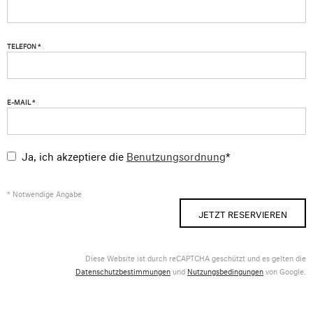
TELEFON *
E-MAIL *
Ja, ich akzeptiere die
Benutzungsordnung
*
* Notwendige Angabe
JETZT RESERVIEREN
Diese Website ist durch reCAPTCHA geschützt und es gelten die
Datenschutzbestimmungen
und
Nutzungsbedingungen
von Google.