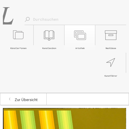
Künstler*innen
Kunstlexikon
Artothek
Nachlässe
Kunstführer
Zur Übersicht