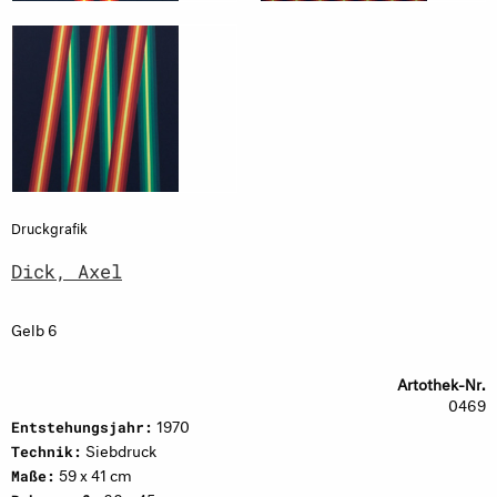
Druckgrafik
Dick, Axel
Gelb 6
Artothek-Nr.
0469
1970
Entstehungsjahr:
Siebdruck
Technik:
59 x 41 cm
Maße: