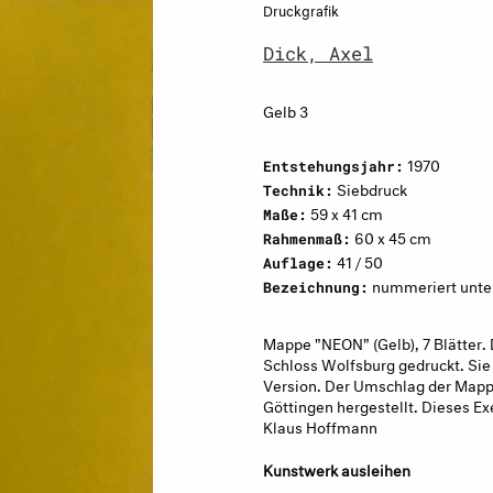
Druckgrafik
Dick, Axel
Gelb 3
1970
Entstehungsjahr:
Siebdruck
Technik:
59 x 41 cm
Maße:
60 x 45 cm
Rahmenmaß:
41 / 50
Auflage:
nummeriert unten 
Bezeichnung:
Mappe "NEON" (Gelb), 7 Blätter
Schloss Wolfsburg gedruckt. Sie 
Version. Der Umschlag der Mapp
Göttingen hergestellt. Dieses E
Klaus Hoffmann
Kunstwerk ausleihen