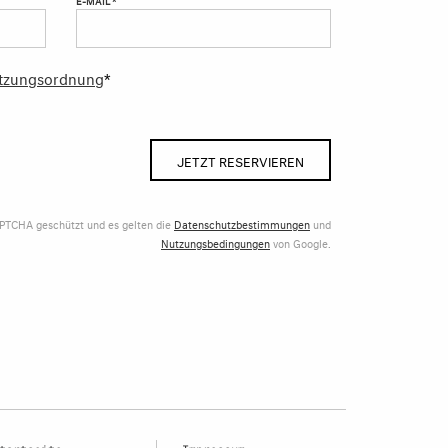
tzungsordnung
*
JETZT RESERVIEREN
APTCHA geschützt und es gelten die
Datenschutzbestimmungen
und
Nutzungsbedingungen
von Google.