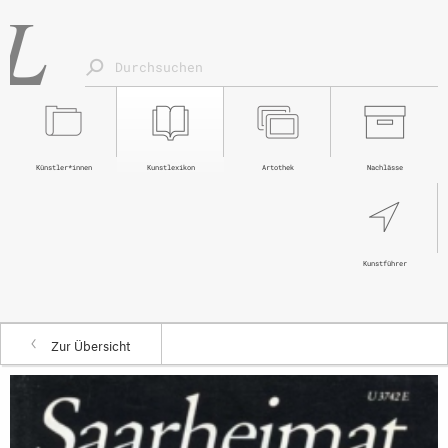
Künstler*innen
Kunstlexikon
Artothek
Nachlässe
Kunstführer
Zur Übersicht