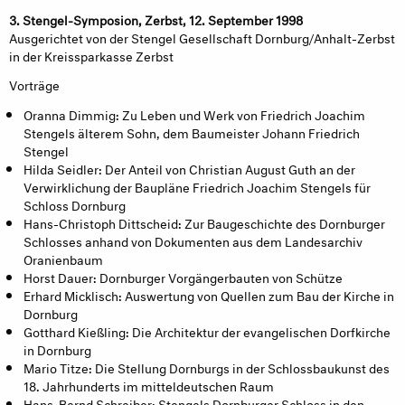
3. Stengel-Symposion, Zerbst, 12. September 1998
Ausgerichtet von der Stengel Gesellschaft Dornburg/Anhalt-Zerbst
in der Kreissparkasse Zerbst
Vorträge
Oranna Dimmig: Zu Leben und Werk von Friedrich Joachim
Stengels älterem Sohn, dem Baumeister Johann Friedrich
Stengel
Hilda Seidler: Der Anteil von Christian August Guth an der
Verwirklichung der Baupläne Friedrich Joachim Stengels für
Schloss Dornburg
Hans-Christoph Dittscheid: Zur Baugeschichte des Dornburger
Schlosses anhand von Dokumenten aus dem Landesarchiv
Oranienbaum
Horst Dauer: Dornburger Vorgängerbauten von Schütze
Erhard Micklisch: Auswertung von Quellen zum Bau der Kirche in
Dornburg
Gotthard Kießling: Die Architektur der evangelischen Dorfkirche
in Dornburg
Mario Titze: Die Stellung Dornburgs in der Schlossbaukunst des
18. Jahrhunderts im mitteldeutschen Raum
Hans-Bernd Schreiber: Stengels Dornburger Schloss in den