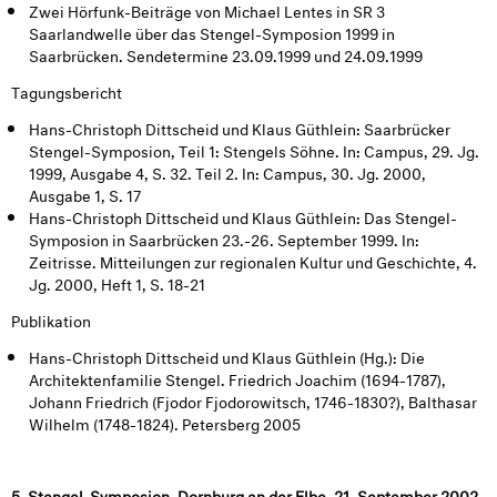
Zwei Hörfunk-Beiträge von Michael Lentes in SR 3
Saarlandwelle über das Stengel-Symposion 1999 in
Saarbrücken. Sendetermine 23.09.1999 und 24.09.1999
Tagungsbericht
Hans-Christoph Dittscheid und Klaus Güthlein: Saarbrücker
Stengel-Symposion, Teil 1: Stengels Söhne. In: Campus, 29. Jg.
1999, Ausgabe 4, S. 32. Teil 2. In: Campus, 30. Jg. 2000,
Ausgabe 1, S. 17
Hans-Christoph Dittscheid und Klaus Güthlein: Das Stengel-
Symposion in Saarbrücken 23.-26. September 1999. In:
Zeitrisse. Mitteilungen zur regionalen Kultur und Geschichte, 4.
Jg. 2000, Heft 1, S. 18-21
Publikation
Hans-Christoph Dittscheid und Klaus Güthlein (Hg.): Die
Architektenfamilie Stengel. Friedrich Joachim (1694-1787),
Johann Friedrich (Fjodor Fjodorowitsch, 1746-1830?), Balthasar
Wilhelm (1748-1824). Petersberg 2005
5. Stengel-Symposion, Dornburg an der Elbe, 21. September 2002