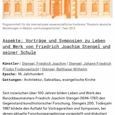
Programmheft für die internationale wissenschaftliche Konferenz "Russisch-deutsche
Beziehungen in Medizin und Kunstgeschichte", Twer 2012
Aspekte: Vorträge und Symposien zu Leben
und Werk von Friedrich Joachim Stengel und
seiner Schule
Stengel, Friedrich Joachim
|
Stengel, Johann Friedrich
Künstler:
(Fjodor Fjodorowitsch)
|
Stengel, Balthasar Wilhelm
18. Jahrhundert
Epoche:
Architektur, Sakralbau, evangelische Kirche
Gattungen:
Seit inzwischen über 100 Jahren bilden Leben und Werk des
Barockbaumeisters Friedrich Joachim Stengel (1694-1787) den
Gegenstand kunsthistorischer Forschung. Stengels 200. Todesjahr
1987 bildete den Auftakt für Vortragsreihen und Symposien, bei
denen aktuelle Forschungsergebnisse vorgestellt und diskutiert