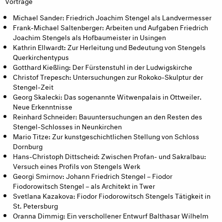
Vorträge
Michael Sander: Friedrich Joachim Stengel als Landvermesser
Frank-Michael Saltenberger: Arbeiten und Aufgaben Friedrich
Joachim Stengels als Hofbaumeister in Usingen
Kathrin Ellwardt: Zur Herleitung und Bedeutung von Stengels
Querkirchentypus
Gotthard Kießling: Der Fürstenstuhl in der Ludwigskirche
Christof Trepesch: Untersuchungen zur Rokoko-Skulptur der
Stengel-Zeit
Georg Skalecki: Das sogenannte Witwenpalais in Ottweiler.
Neue Erkenntnisse
Reinhard Schneider: Bauuntersuchungen an den Resten des
Stengel-Schlosses in Neunkirchen
Mario Titze: Zur kunstgeschichtlichen Stellung von Schloss
Dornburg
Hans-Christoph Dittscheid: Zwischen Profan- und Sakralbau:
Versuch eines Profils von Stengels Werk
Georgi Smirnov: Johann Friedrich Stengel – Fiodor
Fiodorowitsch Stengel – als Architekt in Twer
Svetlana Kazakova: Fiodor Fiodorowitsch Stengels Tätigkeit in
St. Petersburg
Oranna Dimmig: Ein verschollener Entwurf Balthasar Wilhelm