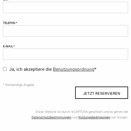
TELEFON *
E-MAIL *
Ja, ich akzeptiere die
Benutzungsordnung
*
* Notwendige Angabe
JETZT RESERVIEREN
Diese Website ist durch reCAPTCHA geschützt und es gelten die
Datenschutzbestimmungen
und
Nutzungsbedingungen
von Google.