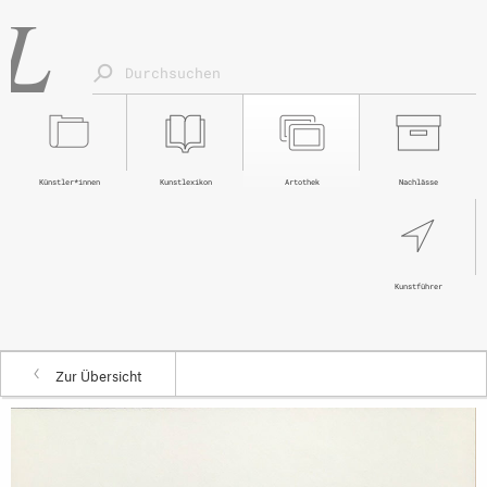
Künstler*innen
Kunstlexikon
Artothek
Nachlässe
Kunstführer
Zur Übersicht