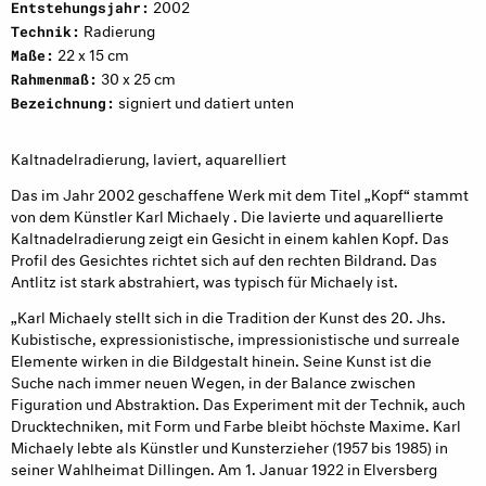
2002
Entstehungsjahr:
Radierung
Technik:
22 x 15 cm
Maße:
30 x 25 cm
Rahmenmaß:
signiert und datiert unten
Bezeichnung:
Kaltnadelradierung, laviert, aquarelliert
Das im Jahr 2002 geschaffene Werk mit dem Titel „Kopf“ stammt
von dem Künstler Karl Michaely . Die lavierte und aquarellierte
Kaltnadelradierung zeigt ein Gesicht in einem kahlen Kopf. Das
Profil des Gesichtes richtet sich auf den rechten Bildrand. Das
Antlitz ist stark abstrahiert, was typisch für Michaely ist.
„Karl Michaely stellt sich in die Tradition der Kunst des 20. Jhs.
Kubistische, expressionistische, impressionistische und surreale
Elemente wirken in die Bildgestalt hinein. Seine Kunst ist die
Suche nach immer neuen Wegen, in der Balance zwischen
Figuration und Abstraktion. Das Experiment mit der Technik, auch
Drucktechniken, mit Form und Farbe bleibt höchste Maxime. Karl
Michaely lebte als Künstler und Kunsterzieher (1957 bis 1985) in
seiner Wahlheimat Dillingen. Am 1. Januar 1922 in Elversberg