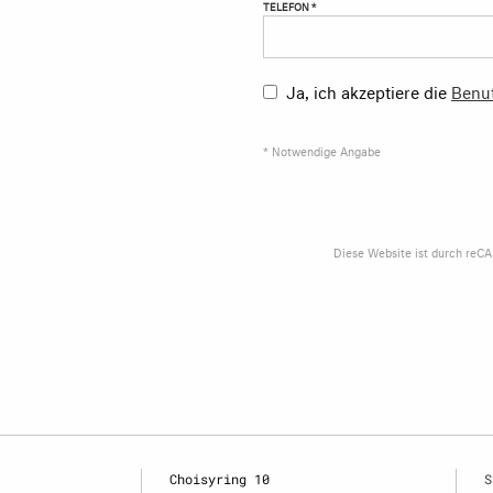
TELEFON *
Ja, ich akzeptiere die
Benu
* Notwendige Angabe
Diese Website ist durch reC
Choisyring 10
S