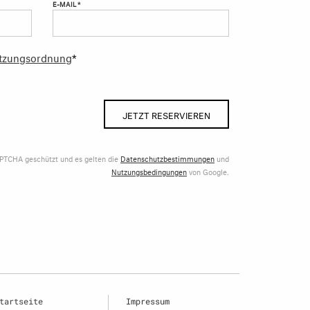
E-MAIL *
tzungsordnung
*
JETZT RESERVIEREN
APTCHA geschützt und es gelten die
Datenschutzbestimmungen
und
Nutzungsbedingungen
von Google.
tartseite
Impressum