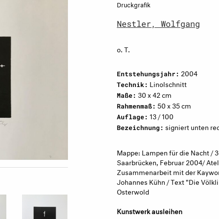
Druckgrafik
Nestler, Wolfgang
o. T.
2004
Entstehungsjahr:
Linolschnitt
Technik:
30 x 42 cm
Maße:
50 x 35 cm
Rahmenmaß:
13 / 100
Auflage:
signiert unten re
Bezeichnung:
Mappe: Lampen für die Nacht / 34
Saarbrücken, Februar 2004/ Atel
Zusammenarbeit mit der Kaywon S
Johannes Kühn / Text "Die Völkli
Osterwold
Kunstwerk ausleihen