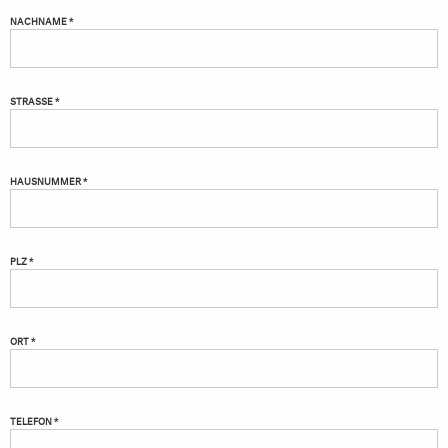
NACHNAME *
STRASSE *
HAUSNUMMER *
PLZ *
ORT *
TELEFON *