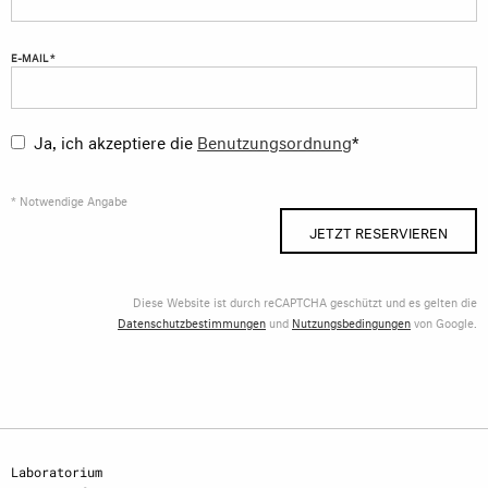
E-MAIL *
Ja, ich akzeptiere die
Benutzungsordnung
*
* Notwendige Angabe
JETZT RESERVIEREN
Diese Website ist durch reCAPTCHA geschützt und es gelten die
Datenschutzbestimmungen
und
Nutzungsbedingungen
von Google.
Laboratorium