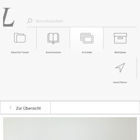
Künstler*innen
Kunstlexikon
Artothek
Nachlässe
Kunstführer
Zur Übersicht