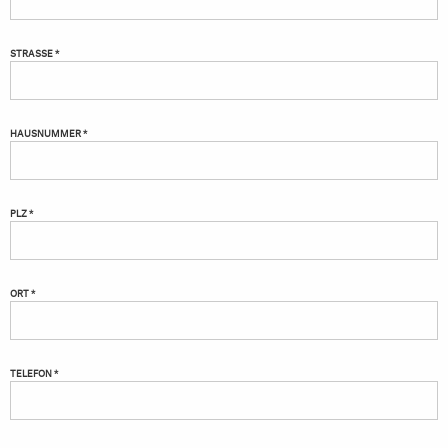
STRASSE *
HAUSNUMMER *
PLZ *
ORT *
TELEFON *