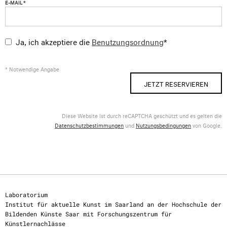
E-MAIL *
Ja, ich akzeptiere die
Benutzungsordnung
*
* Notwendige Angabe
JETZT RESERVIEREN
Diese Website ist durch reCAPTCHA geschützt und es gelten die
Datenschutzbestimmungen
und
Nutzungsbedingungen
von Google.
Laboratorium
Institut für aktuelle Kunst im Saarland an der Hochschule der
Bildenden Künste Saar mit Forschungszentrum für
Künstlernachlässe