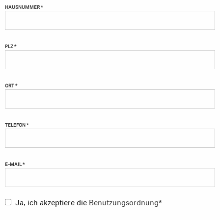
HAUSNUMMER *
PLZ *
ORT *
TELEFON *
E-MAIL *
Ja, ich akzeptiere die
Benutzungsordnung
*