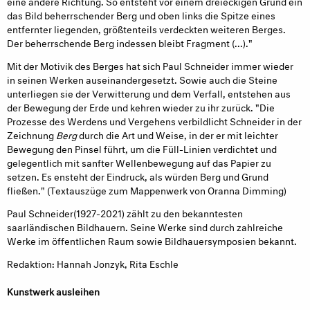
eine andere Richtung. So entsteht vor einem dreieckigen Grund ein
das Bild beherrschender Berg und oben links die Spitze eines
entfernter liegenden, größtenteils verdeckten weiteren Berges.
Der beherrschende Berg indessen bleibt Fragment (...)."
Mit der Motivik des Berges hat sich Paul Schneider immer wieder
in seinen Werken auseinandergesetzt. Sowie auch die Steine
unterliegen sie der Verwitterung und dem Verfall, entstehen aus
der Bewegung der Erde und kehren wieder zu ihr zurück. "Die
Prozesse des Werdens und Vergehens verbildlicht Schneider in der
Zeichnung
Berg
durch die Art und Weise, in der er mit leichter
Bewegung den Pinsel führt, um die Füll-Linien verdichtet und
gelegentlich mit sanfter Wellenbewegung auf das Papier zu
setzen. Es ensteht der Eindruck, als würden Berg und Grund
fließen." (Textauszüge zum Mappenwerk von Oranna Dimming)
Paul Schneider(1927-2021) zählt zu den bekanntesten
saarländischen Bildhauern. Seine Werke sind durch zahlreiche
Werke im öffentlichen Raum sowie Bildhauersymposien bekannt.
Redaktion: Hannah Jonzyk, Rita Eschle
Kunstwerk ausleihen