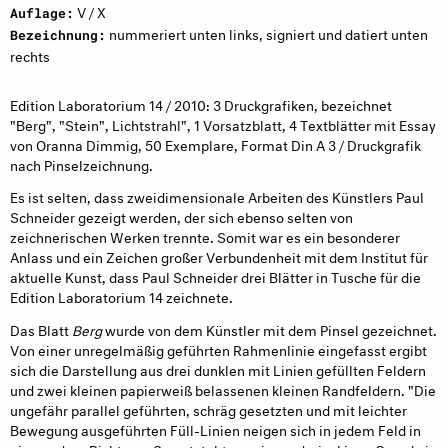
V / X
Auflage:
nummeriert unten links, signiert und datiert unten
Bezeichnung:
rechts
Edition Laboratorium 14 / 2010: 3 Druckgrafiken, bezeichnet
"Berg", "Stein", Lichtstrahl", 1 Vorsatzblatt, 4 Textblätter mit Essay
von Oranna Dimmig, 50 Exemplare, Format Din A 3 / Druckgrafik
nach Pinselzeichnung.
Es ist selten, dass zweidimensionale Arbeiten des Künstlers Paul
Schneider gezeigt werden, der sich ebenso selten von
zeichnerischen Werken trennte. Somit war es ein besonderer
Anlass und ein Zeichen großer Verbundenheit mit dem Institut für
aktuelle Kunst, dass Paul Schneider drei Blätter in Tusche für die
Edition Laboratorium 14 zeichnete.
Das Blatt
Berg
wurde von dem Künstler mit dem Pinsel gezeichnet.
Von einer unregelmäßig geführten Rahmenlinie eingefasst ergibt
sich die Darstellung aus drei dunklen mit Linien gefüllten Feldern
und zwei kleinen papierweiß belassenen kleinen Randfeldern. "Die
ungefähr parallel geführten, schräg gesetzten und mit leichter
Bewegung ausgeführten Füll-Linien neigen sich in jedem Feld in