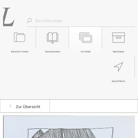
Künstler*innen
Kunstlexikon
Artothek
Nachlässe
Kunstführer
Zur Übersicht