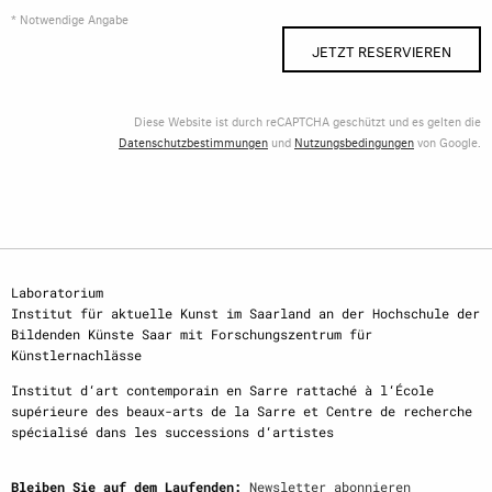
* Notwendige Angabe
JETZT RESERVIEREN
Diese Website ist durch reCAPTCHA geschützt und es gelten die
Datenschutzbestimmungen
und
Nutzungsbedingungen
von Google.
Laboratorium
Institut für aktuelle Kunst im Saarland an der Hochschule der
Bildenden Künste Saar mit Forschungszentrum für
Künstlernachlässe
Institut d‘art contemporain en Sarre rattaché à l‘École
supérieure des beaux-arts de la Sarre et Centre de recherche
spécialisé dans les successions d‘artistes
Bleiben Sie auf dem Laufenden:
Newsletter abonnieren