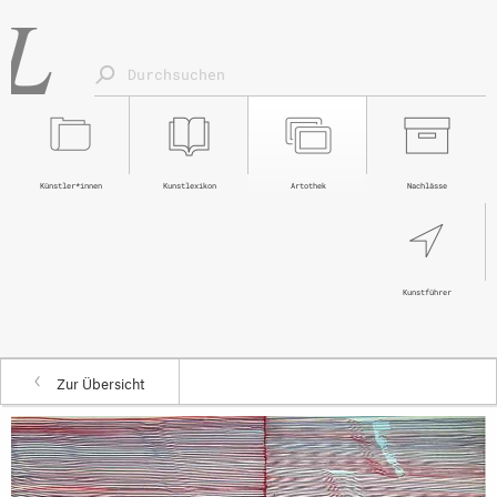
Künstler*innen
Kunstlexikon
Artothek
Nachlässe
Kunstführer
Zur Übersicht