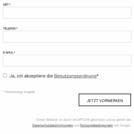
ORT *
TELEFON *
E-MAIL *
Ja, ich akzeptiere die
Benutzungsordnung
*
* Notwendige Angabe
JETZT VORMERKEN
Diese Website ist durch reCAPTCHA geschützt und es gelten die
Datenschutzbestimmungen
und
Nutzungsbedingungen
von Google.