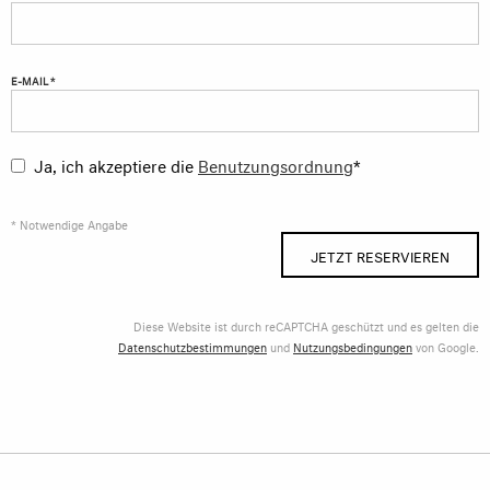
E-MAIL *
Ja, ich akzeptiere die
Benutzungsordnung
*
* Notwendige Angabe
JETZT RESERVIEREN
Diese Website ist durch reCAPTCHA geschützt und es gelten die
Datenschutzbestimmungen
und
Nutzungsbedingungen
von Google.