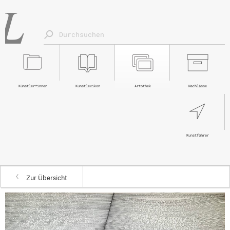
Künstler*innen
Kunstlexikon
Artothek
Nachlässe
Kunstführer
Zur Übersicht