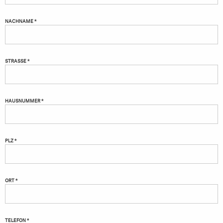
NACHNAME *
STRASSE *
HAUSNUMMER *
PLZ *
ORT *
TELEFON *