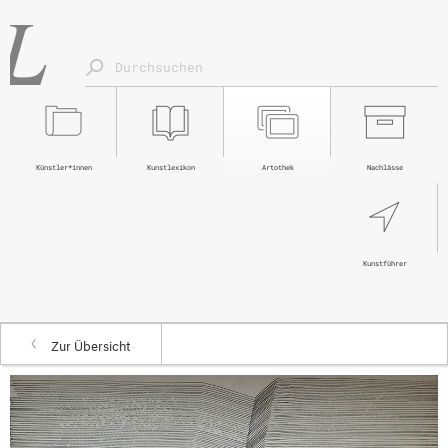
Künstler*innen
Kunstlexikon
Artothek
Nachlässe
Kunstführer
Zur Übersicht