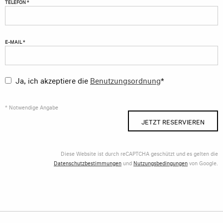
TELEFON *
E-MAIL *
Ja, ich akzeptiere die
Benutzungsordnung
*
* Notwendige Angabe
JETZT RESERVIEREN
Diese Website ist durch reCAPTCHA geschützt und es gelten die
Datenschutzbestimmungen
und
Nutzungsbedingungen
von Google.