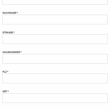
NACHNAME *
STRASSE *
HAUSNUMMER *
PLZ *
ORT *