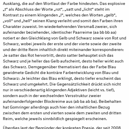
Ausklang, die auf den Wortlaut der Farbe hindeuten. Das explosive
„t“ als Abschluss der Worte „rot“, „satt und „licht“ steht im
Kontrast zu einem klingenden „l“, welches den Worten „gelb“,
„voll“ und „hell“ seinen Klang verleiht und somit den Farben ihren
Charakter zuweist. Im wiederkehrenden Versmaß zweier, sich
aufeinander beziehender, identischer Paarreime (aa bb bb aa)
notiert er den Gleichklang von Gelb und Schwarz sowie von Rot und
Schwarz, wobei jeweils der erste und der vierte sowie der zweite
und der dritte Reim inhaltlich direkt miteinander korrespondieren:
Je satter das Rot hervortritt, desto satter behauptet sich das
Schwarz und je heller das Gelb aufscheint, desto heller wirkt auch
das Schwarz. Demgegenüber thematisiert das der Farbe Blau
gewidmete Gedicht die konträre Farbentwicklung von Blau und
Schwarz: Je leichter das Blau erklingt, desto tiefer erscheint das
Schwarz und umgekehrt. Die Gegensätzlichkeit drückt sich nicht
nur in verschiedenartig klingenden Adjektiven (leicht vs. tief),
sondern auch in der wechselnden Versstruktur zweier
aufeinanderfolgender Blockreime aus (ab ba ab ba). Beibehalten
hat Gomringer allerdings auch hier den inhaltlichen Bezug
zwischen dem ersten und vierten sowie dem zweiten und dritten
Reim, welche jeweils sinnbildlich gespiegelt erscheinen.
Überdies legt der Begründer der konkreten Poesie, der seit 2008