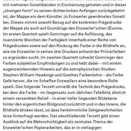
mit mehreren Sonettbänden in Erscheinung getreten und in dieser
„strengen form“ zu seinen dichterischen Anfängen zurückgekehrt
ist, der Mappe ein dem Künstler Jo Enzweiler gewidmetes Sonett
bei. Dieses nimmt sowohl Bezug auf die konkreten Prägedrucke
der Mappe als auch auf Grundzüge des Enzweiler’schen Œuvres.
Im ersten Quartett spielt Gomringer auf die Auflösung, das
nuancierte Weichen der Farbigkeit innerhalb einer Reihe von
Prägedrucken sowie auf den Rückzug der Farbe in die Bildtiefe an,
wie sie Enzweiler in seinen drei Drucken anhand der Primärfarben
zu ergründen sucht. Im zweiten Quartett schreibt Gomringer den
Farben subjektive Empfindungen zu und hebt dabei – mit einem
augenzwinkernden Hinweis auf die astrophysischen Studien
Stephen William Hawkings und Goethes Farbenlehre – die Farbe
Gelb hervor, die im Schaffen Enzweilers eine besondere Rolle
spielt. Das folgende Terzett umreißt die Technik des Prägedrucks,
bei dem die Farbe – im Gegensatz zum üblichen Tafelbild, ähnlich
einem versenkten Relief – in einer tiefer liegenden Bildebene
hinter den eigentlichen Bildgrund zurücktritt und in das Innere, die
Bildtiefe blicken lässt, so dass herkömmliche Sehgewohnheiten
leise hinterfragt werden. Das abschließende Terzett gibt einen
Ausblick auf die Mehrschichtigkeit als zentrales Thema der
Enzweiler’schen Papierarbeiten, das er in viellagigen