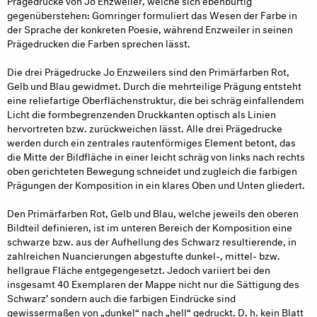
gegenüberstehen: Gomringer formuliert das Wesen der Farbe in
der Sprache der konkreten Poesie, während Enzweiler in seinen
Prägedrucken die Farben sprechen lässt.
Die drei Prägedrucke Jo Enzweilers sind den Primärfarben Rot,
Gelb und Blau gewidmet. Durch die mehrteilige Prägung entsteht
eine reliefartige Oberflächenstruktur, die bei schräg einfallendem
Licht die formbegrenzenden Druckkanten optisch als Linien
hervortreten bzw. zurückweichen lässt. Alle drei Prägedrucke
werden durch ein zentrales rautenförmiges Element betont, das
die Mitte der Bildfläche in einer leicht schräg von links nach rechts
oben gerichteten Bewegung schneidet und zugleich die farbigen
Prägungen der Komposition in ein klares Oben und Unten gliedert.
Den Primärfarben Rot, Gelb und Blau, welche jeweils den oberen
Bildteil definieren, ist im unteren Bereich der Komposition eine
schwarze bzw. aus der Aufhellung des Schwarz resultierende, in
zahlreichen Nuancierungen abgestufte dunkel-, mittel- bzw.
hellgraue Fläche entgegengesetzt. Jedoch variiert bei den
insgesamt 40 Exemplaren der Mappe nicht nur die Sättigung des
Schwarz’ sondern auch die farbigen Eindrücke sind
gewissermaßen von „dunkel“ nach „hell“ gedruckt. D. h. kein Blatt