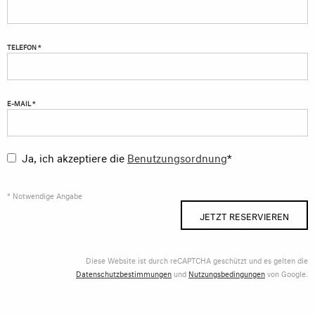
TELEFON *
E-MAIL *
Ja, ich akzeptiere die
Benutzungsordnung
*
* Notwendige Angabe
JETZT RESERVIEREN
Diese Website ist durch reCAPTCHA geschützt und es gelten die
Datenschutzbestimmungen
und
Nutzungsbedingungen
von Google.