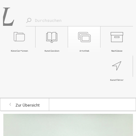
Künstler*innen
Kunstlexikon
Artothek
Nachlässe
Kunstführer
Zur Übersicht