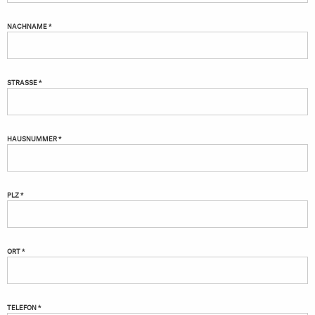
NACHNAME *
STRASSE *
HAUSNUMMER *
PLZ *
ORT *
TELEFON *