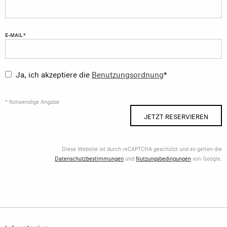
E-MAIL *
Ja, ich akzeptiere die
Benutzungsordnung
*
* Notwendige Angabe
JETZT RESERVIEREN
Diese Website ist durch reCAPTCHA geschützt und es gelten die
Datenschutzbestimmungen
und
Nutzungsbedingungen
von Google.