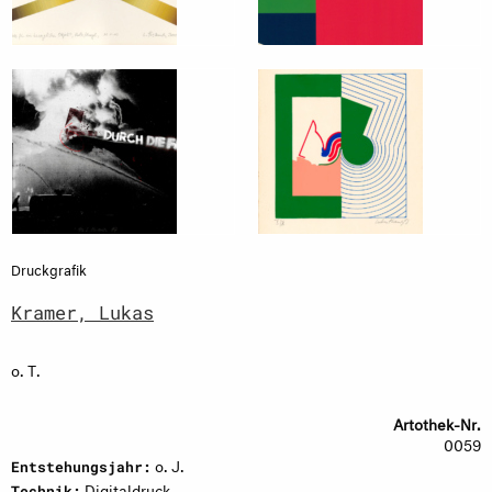
Druckgrafik
Kramer, Lukas
o. T.
Artothek-Nr.
0059
o. J.
Entstehungsjahr:
Digitaldruck
Technik: