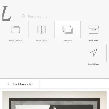
Künstler*innen
Kunstlexikon
Artothek
Nachlässe
Kunstführer
Zur Übersicht