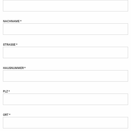
NACHNAME *
STRASSE *
HAUSNUMMER *
PLZ *
ORT *