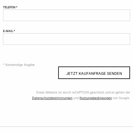
TELEFON *
E-MAIL *
* Notwendige Angabe
JETZT KAUFANFRAGE SENDEN
Diese Website ist durch reCAPTCHA geschützt und es gelten die
Datenschutzbestimmungen
und
Nutzungsbedingungen
von Google.