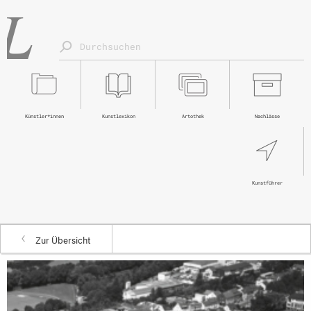
Künstler*innen
Kunstlexikon
Artothek
Nachlässe
Kunstführer
Zur Übersicht