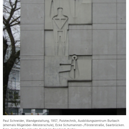
Paul Schneider, Wandgestaltung, 1957, Putztechnik, Ausbildungszentrum Burbach
(ehemals Mügelsber-Meisterschule), Ecke Schumannstr-/Försterstraße, Saarbrücken.
Foto: Institut für aktuelle Kunst im Saarland, Archiv