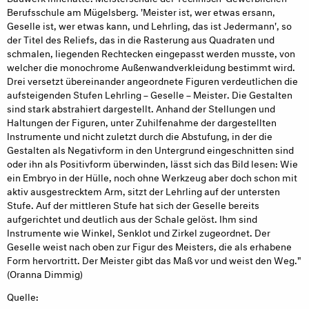
Berufsschule am Mügelsberg. 'Meister ist, wer etwas ersann,
Geselle ist, wer ­etwas kann, und Lehrling, das ist Jedermann', so
der Titel des Reliefs, das in die Rasterung aus Quadraten und
schmalen, liegenden Rechtecken eingepasst werden musste, von
welcher die monochrome Außenwandverkleidung bestimmt wird.
Drei versetzt übereinander angeordnete Figuren verdeut­lichen die
aufsteigenden Stufen Lehrling – Geselle – Meister. Die Gestalten
sind stark abstrahiert dargestellt. Anhand der Stellungen und
Haltungen der Figuren, unter Zuhilfenahme der dargestellten
Instrumente und nicht zuletzt durch die Abstufung, in der die
Gestalten als Negativform in den Untergrund eingeschnitten sind
oder ihn als Positivform überwinden, lässt sich das Bild lesen: Wie
ein Embryo in der Hülle, noch ohne Werkzeug aber doch schon mit
aktiv ausgestrecktem Arm, sitzt der Lehrling auf der untersten
Stufe. Auf der mittleren Stufe hat sich der Geselle bereits
aufgerichtet und deutlich aus der Schale gelöst. Ihm sind
Instrumente wie Winkel, Senklot und Zirkel zugeordnet. Der
Geselle weist nach oben zur Figur des Meisters, die als erhabene
Form hervortritt. Der Meister gibt das Maß vor und weist den Weg."
(Oranna Dimmig)
Quelle: