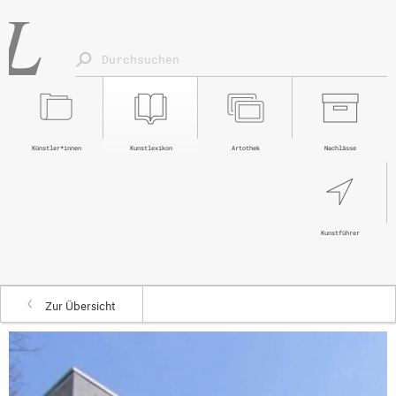
Künstler*innen
Kunstlexikon
Artothek
Nachlässe
Kunstführer
Zur Übersicht