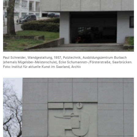
Paul Schneider, Wandgestaltung, 1957, Putztechnik, Ausbildungszentrum Burbach
(ehemals Mügelsber-Meisterschule), Ecke Schumannstr-/Försterstraße, Saarbrücken.
Foto: Institut für aktuelle Kunst im Saarland, Archiv