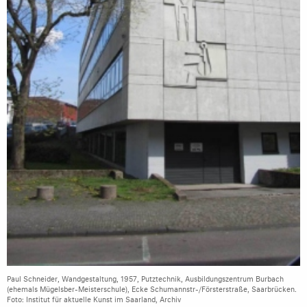
Paul Schneider, Wandgestaltung, 1957, Putztechnik, Ausbildungszentrum Burbach
(ehemals Mügelsber-Meisterschule), Ecke Schumannstr-/Försterstraße, Saarbrücken.
Foto: Institut für aktuelle Kunst im Saarland, Archiv