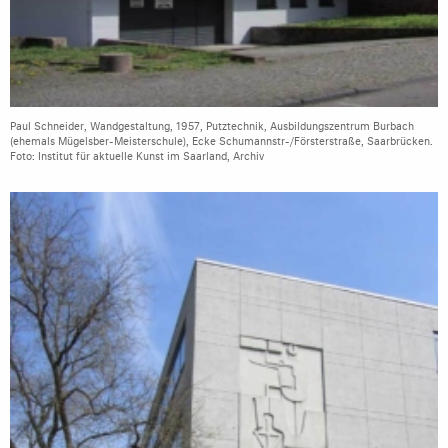
Paul Schneider, Wandgestaltung, 1957, Putztechnik, Ausbildungszentrum Burbach
(ehemals Mügelsber-Meisterschule), Ecke Schumannstr-/Försterstraße, Saarbrücken.
Foto: Institut für aktuelle Kunst im Saarland, Archiv