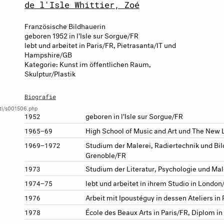
de l'Isle Whittier, Zoé
Französische Bildhauerin
geboren 1952 in l'Isle sur Sorgue/FR
lebt und arbeitet in Paris/FR, Pietrasanta/IT und
Hampshire/GB
Kategorie: Kunst im öffentlichen Raum,
Skulptur/Plastik
Biografie
sti/s001506.php
geboren in l'Isle sur Sorgue/FR
1952
High School of Music and Art und The New 
1965–69
Studium der Malerei, Radiertechnik und Bil
1969–1972
Grenoble/FR
Studium der Literatur, Psychologie und Ma
1973
lebt und arbeitet in ihrem Studio in Londo
1974–75
Arbeit mit Ipoustéguy in dessen Ateliers in 
1976
École des Beaux Arts in Paris/FR, Diplom in
1978