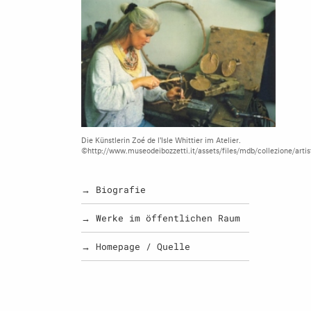
Die Künstlerin Zoé de l'Isle Whittier im Atelier.
©http://www.museodeibozzetti.it/assets/files/mdb/collezione/arti
→ Biografie
→ Werke im öffentlichen Raum
→ Homepage / Quelle