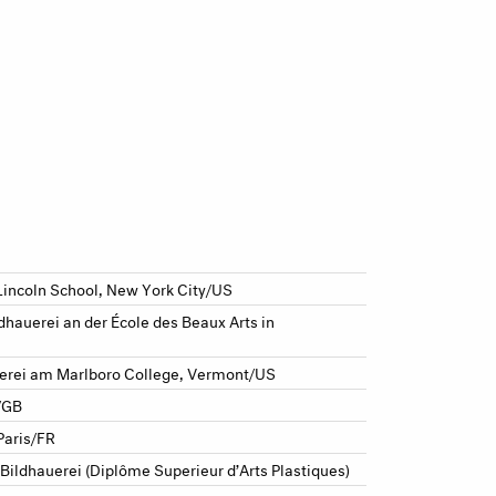
Lincoln School, New York City/US
dhauerei an der École des Beaux Arts in
lerei am Marlboro College, Vermont/US
n/GB
Paris/FR
 Bildhauerei (Diplôme Superieur d’Arts Plastiques)