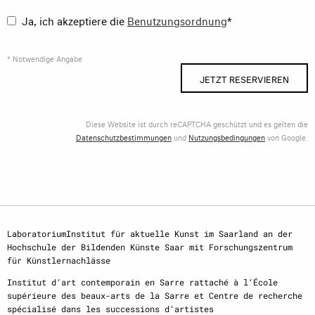
Ja, ich akzeptiere die
Benutzungsordnung
*
* Notwendige Angabe
JETZT RESERVIEREN
Diese Website ist durch reCAPTCHA geschützt und es gelten die
Datenschutzbestimmungen
und
Nutzungsbedingungen
von Google.
LaboratoriumInstitut für aktuelle Kunst im Saarland an der
Hochschule der Bildenden Künste Saar mit Forschungszentrum
für Künstlernachlässe
Institut d‘art contemporain en Sarre rattaché à l‘École
supérieure des beaux-arts de la Sarre et Centre de recherche
spécialisé dans les successions d‘artistes