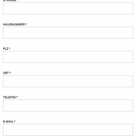
HAUSNUMMER *
PLZ *
ORT *
TELEFON *
E-MAIL *