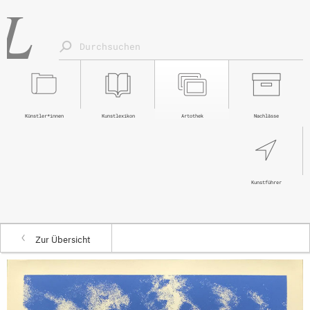
Künstler*innen
Kunstlexikon
Artothek
Nachlässe
Kunstführer
Zur Übersicht