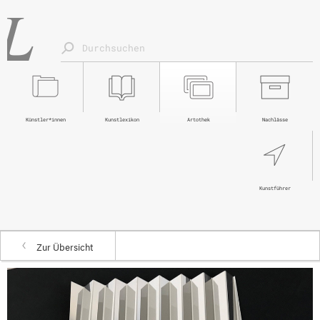
Künstler*innen
Kunstlexikon
Artothek
Nachlässe
Kunstführer
Zur Übersicht