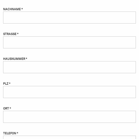
NACHNAME *
STRASSE *
HAUSNUMMER *
PLZ *
ORT *
TELEFON *