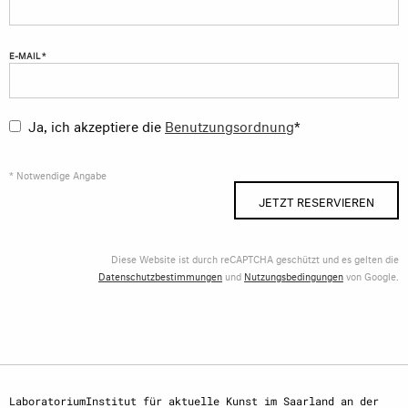
E-MAIL *
Ja, ich akzeptiere die
Benutzungsordnung
*
* Notwendige Angabe
JETZT RESERVIEREN
Diese Website ist durch reCAPTCHA geschützt und es gelten die
Datenschutzbestimmungen
und
Nutzungsbedingungen
von Google.
LaboratoriumInstitut für aktuelle Kunst im Saarland an der