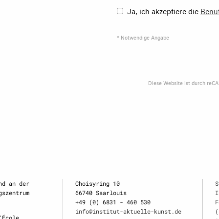
Ja, ich akzeptiere die
Benu
* Notwendige Angabe
Diese Website ist durch reC
nd an der
Choisyring 10
S
gszentrum
66740 Saarlouis
I
+49 (0) 6831 - 460 530
F
info@institut-aktuelle-kunst.de
(
‘École