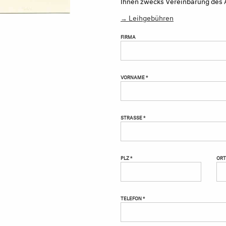
Ihnen zwecks Vereinbarung des 
→ Leihgebühren
FIRMA
VORNAME *
STRASSE *
PLZ *
ORT
TELEFON *