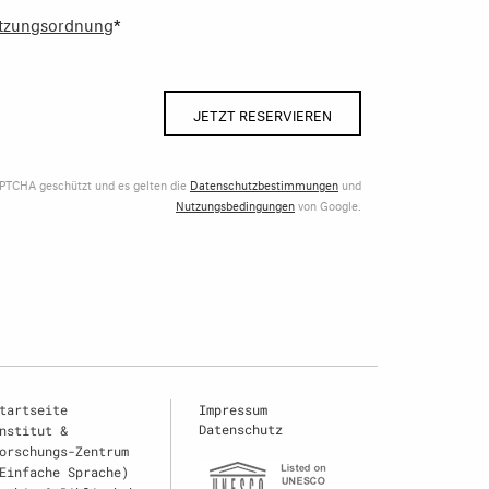
tzungsordnung
*
JETZT RESERVIEREN
APTCHA geschützt und es gelten die
Datenschutzbestimmungen
und
Nutzungsbedingungen
von Google.
tartseite
Impressum
Datenschutz
nstitut &
orschungs-Zentrum
Einfache Sprache)