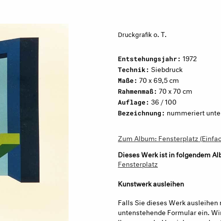
o. T.
Druckgrafik
1972
Entstehungsjahr:
Siebdruck
Technik:
70 x 69,5 cm
Maße:
70 x 70 cm
Rahmenmaß:
36 / 100
Auflage:
nummeriert unten 
Bezeichnung:
Zum Album: Fensterplatz (Einfa
Dieses Werk ist in folgendem Al
Fensterplatz
Kunstwerk ausleihen
Falls Sie dieses Werk ausleihen 
untenstehende Formular ein. Wir