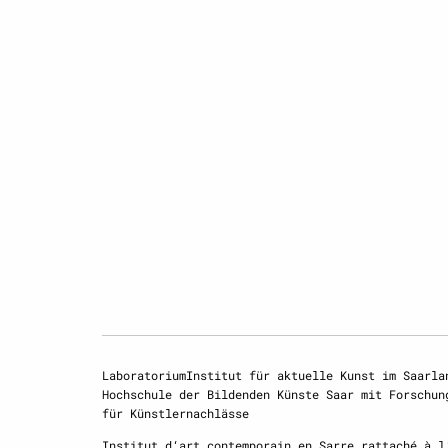
LaboratoriumInstitut für aktuelle Kunst im Saarla
Hochschule der Bildenden Künste Saar mit Forschun
für Künstlernachlässe
Institut d‘art contemporain en Sarre rattaché à l