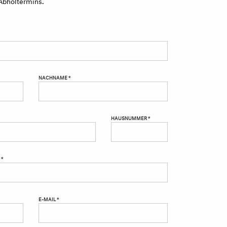
Abholtermins.
NACHNAME *
HAUSNUMMER *
 *
E-MAIL *