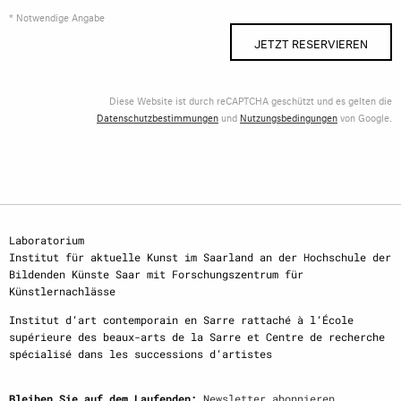
* Notwendige Angabe
JETZT RESERVIEREN
Diese Website ist durch reCAPTCHA geschützt und es gelten die
Datenschutzbestimmungen
und
Nutzungsbedingungen
von Google.
Laboratorium
Institut für aktuelle Kunst im Saarland an der Hochschule der
Bildenden Künste Saar mit Forschungszentrum für
Künstlernachlässe
Institut d‘art contemporain en Sarre rattaché à l‘École
supérieure des beaux-arts de la Sarre et Centre de recherche
spécialisé dans les successions d‘artistes
Bleiben Sie auf dem Laufenden:
Newsletter abonnieren