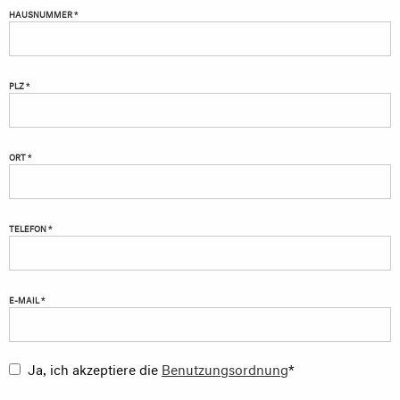
HAUSNUMMER *
PLZ *
ORT *
TELEFON *
E-MAIL *
Ja, ich akzeptiere die
Benutzungsordnung
*