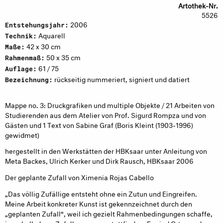
Artothek-Nr.
5526
2006
Entstehungsjahr:
Aquarell
Technik:
42 x 30 cm
Maße:
50 x 35 cm
Rahmenmaß:
61 / 75
Auflage:
rückseitig nummeriert, signiert und datiert
Bezeichnung:
Mappe no. 3: Druckgrafiken und multiple Objekte / 21 Arbeiten von
Studierenden aus dem Atelier von Prof. Sigurd Rompza und von
Gästen und 1 Text von Sabine Graf (Boris Kleint (1903-1996)
gewidmet)
hergestellt in den Werkstätten der HBKsaar unter Anleitung von
Meta Backes, Ulrich Kerker und Dirk Rausch, HBKsaar 2006
Der geplante Zufall von Ximenia Rojas Cabello
„Das völlig Zufällige entsteht ohne ein Zutun und Eingreifen.
Meine Arbeit konkreter Kunst ist gekennzeichnet durch den
„geplanten Zufall“, weil ich gezielt Rahmenbedingungen schaffe,
innerhalb derer Zufallsprozesse stattfinden. Es sind Orte, an denen