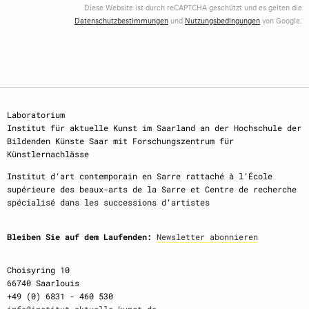
Diese Website ist durch reCAPTCHA geschützt und es gelten die
Datenschutzbestimmungen
und
Nutzungsbedingungen
von Google.
Laboratorium
Institut für aktuelle Kunst im Saarland an der Hochschule der
Bildenden Künste Saar mit Forschungszentrum für
Künstlernachlässe
Institut d‘art contemporain en Sarre rattaché à l‘École
supérieure des beaux-arts de la Sarre et Centre de recherche
spécialisé dans les successions d‘artistes
Bleiben Sie auf dem Laufenden:
Newsletter abonnieren
Choisyring 10
66740 Saarlouis
+49 (0) 6831 - 460 530
info@institut-aktuelle-kunst.de