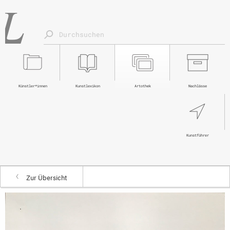
Künstler*innen
Kunstlexikon
Artothek
Nachlässe
Kunstführer
Zur Übersicht