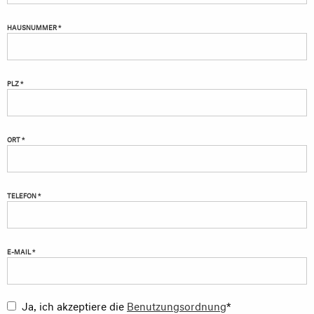
HAUSNUMMER *
PLZ *
ORT *
TELEFON *
E-MAIL *
Ja, ich akzeptiere die
Benutzungsordnung
*