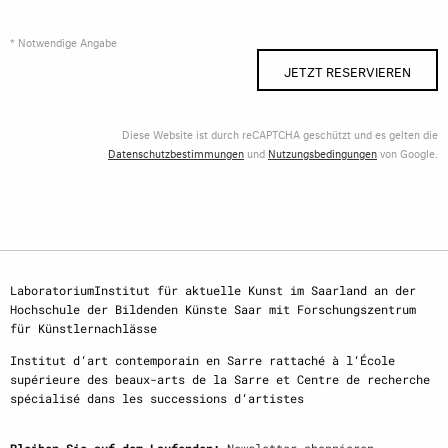
* Notwendige Angabe
JETZT RESERVIEREN
Diese Website ist durch reCAPTCHA geschützt und es gelten die
Datenschutzbestimmungen
und
Nutzungsbedingungen
von Google.
LaboratoriumInstitut für aktuelle Kunst im Saarland an der
Hochschule der Bildenden Künste Saar mit Forschungszentrum
für Künstlernachlässe
Institut d‘art contemporain en Sarre rattaché à l‘École
supérieure des beaux-arts de la Sarre et Centre de recherche
spécialisé dans les successions d‘artistes
Bleiben Sie auf dem Laufenden:
Newsletter abonnieren