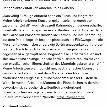
Der geplante Zufall von Ximenia Rojas Cabello
„Das völlig Zufällige entsteht ohne ein Zutun und Eingreifen.
Meine Arbeit konkreter Kunst ist gekennzeichnet durch den
„geplanten Zufall“, weil ich gezielt Rahmenbedingungen schaffe,
innerhalb derer Zufallsprozesse stattfinden. Es sind Orte, an denen
sich Farbe mit Wasser verbindet.Die Formen und ihre Anordnung
auf dem Papier lege ich fest und plane auch die Fließwege und die
Flussrichtungen, insbesondere die Berührungspunkte der farbigen
Formen. Nachdem ich Farbe in eine schon angelegte Form
gegossen bzw. getropft habe, beginnt diese Farbe zu fließen und
sich soweit und solange über die Form auszubreiten, bis sie von
den physikalischen Eigenschaften des Materials gebremst wird.(...)
Meine Arbeitsweise ermöglicht mir, nach vielfacher Übung und
gewonnener Erfahrung mit dem Material, den Ablauf der
bildnerischen Ereignisse gut und manchmal besser zu steuern.
Wenn in meiner Arbeit der Moment des Planerischen zu dominant
geworden ist, versuche ich willentlich ungelenk und
unausgeglichen vorzugehen, um dem Zufall wieder größeren
Spielraum zu verschaffen.“(Quelle:
https://rojasart.de
)
Kunstwerk ausleihen