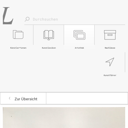
Künstler*innen
Kunstlexikon
Artothek
Nachlässe
Kunstführer
Zur Übersicht