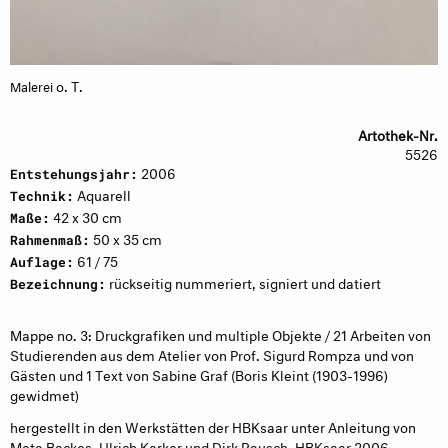
o. T.
Malerei
Artothek-Nr.
5526
2006
Entstehungsjahr:
Aquarell
Technik:
42 x 30 cm
Maße:
50 x 35 cm
Rahmenmaß:
61 / 75
Auflage:
rückseitig nummeriert, signiert und datiert
Bezeichnung:
Mappe no. 3: Druckgrafiken und multiple Objekte / 21 Arbeiten von
Studierenden aus dem Atelier von Prof. Sigurd Rompza und von
Gästen und 1 Text von Sabine Graf (Boris Kleint (1903-1996)
gewidmet)
hergestellt in den Werkstätten der HBKsaar unter Anleitung von
Meta Backes, Ulrich Kerker und Dirk Rausch, HBKsaar 2006