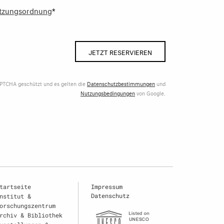
tzungsordnung
*
JETZT RESERVIEREN
APTCHA geschützt und es gelten die
Datenschutzbestimmungen
und
Nutzungsbedingungen
von Google.
tartseite
Impressum
Datenschutz
nstitut &
orschungszentrum
rchiv & Bibliothek