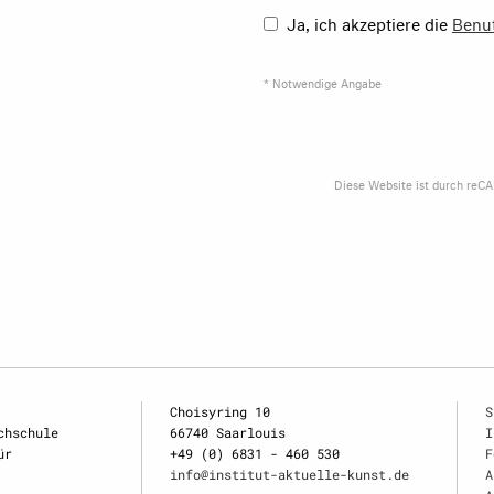
Ja, ich akzeptiere die
Benu
* Notwendige Angabe
Diese Website ist durch reC
Choisyring 10
S
chschule
66740 Saarlouis
I
ür
+49 (0) 6831 - 460 530
F
info@institut-aktuelle-kunst.de
A