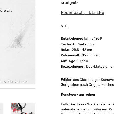
Druckgrafik
Rosenbach, Ulrike
o. T.
1989
Entstehungsjahr:
Siebdruck
Technik:
29,8 x 42 cm
Maße:
35 x 50 cm
Rahmenmaß:
11 / 50
Auflage:
Deckblatt signier
Bezeichnung:
Edition des Oldenburger Kunstve
Serigrafien nach Originalzeichn
Kunstwerk ausleihen
Falls Sie dieses Werk ausleihen 
untenstehende Formular ein. Wir
Ihnen zwecks Vereinbarung des 