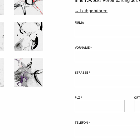
→ Leihgebühren
FIRMA
VORNAME *
STRASSE *
PLZ *
ORT
TELEFON *