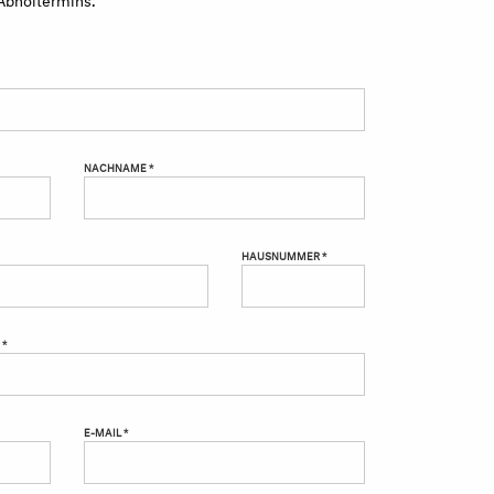
NACHNAME *
HAUSNUMMER *
 *
E-MAIL *