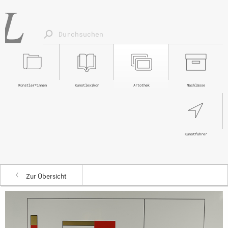
Künstler*innen
Kunstlexikon
Artothek
Nachlässe
Kunstführer
Zur Übersicht