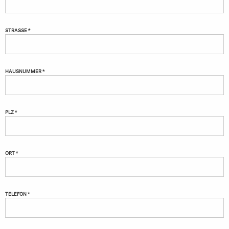
STRASSE *
HAUSNUMMER *
PLZ *
ORT *
TELEFON *