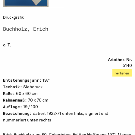
Druckgrafik
Buchholz, Erich
o. T.
Artothek-Nr.
5140
verliehen
1971
Entstehungsjahr:
Siebdruck
Technik:
60 x 60 cm
Maße:
70 x 70 cm
Rahmenmaß:
19 / 100
Auflage:
datiert 1922/71 unten links, signiert und
Bezeichnung:
nummeriert unten rechts
Erich Buchholz zum 80. Geburtstag. Edition Hoffmann 1971. Mappe