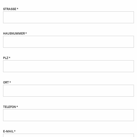
STRASSE *
HAUSNUMMER *
PLZ *
ORT *
TELEFON *
E-MAIL *