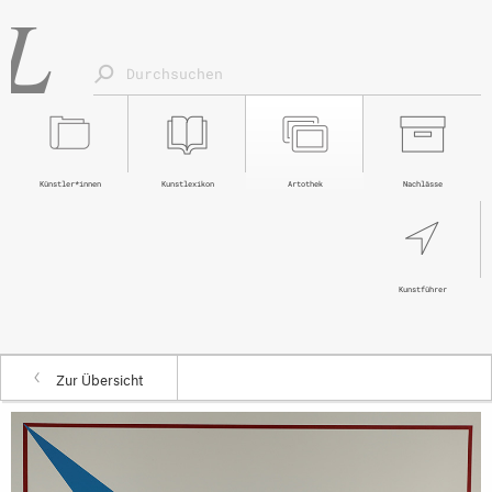
Künstler*innen
Kunstlexikon
Artothek
Nachlässe
Kunstführer
Zur Übersicht