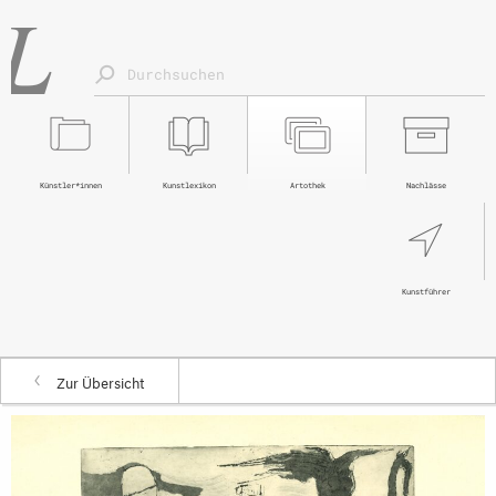
Künstler*innen
Kunstlexikon
Artothek
Nachlässe
Kunstführer
Zur Übersicht