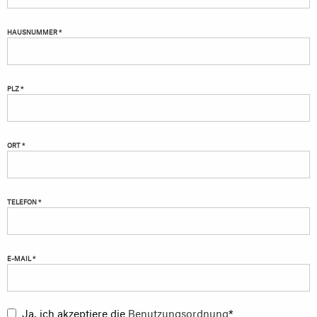
HAUSNUMMER *
PLZ *
ORT *
TELEFON *
E-MAIL *
Ja, ich akzeptiere die
Benutzungsordnung
*