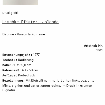
Druckgrafik
Lischke-Pfister, Jolande
Daphne - Vaison la Romaine
Artothek-Nr.
1611
1977
Entstehungsjahr:
Radierung
Technik:
30 x 39,5 cm
Maße:
40 x 50 cm
Rahmenmaß:
Probedruck II
Auflage:
Mit Bleistift nummeriert unten links, bez. unten
Bezeichnung:
Mitte, signiert und datiert unten rechts. Im Druck links unten
Signatur.