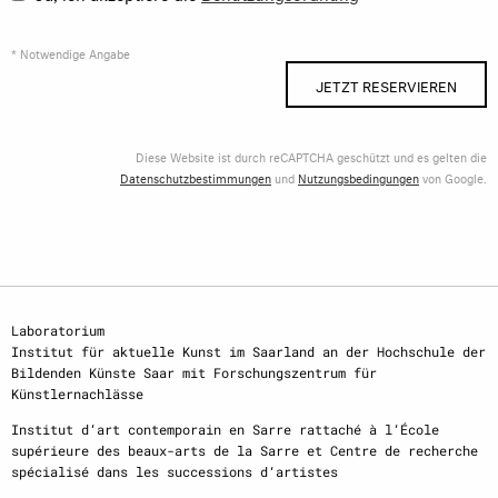
* Notwendige Angabe
JETZT RESERVIEREN
Diese Website ist durch reCAPTCHA geschützt und es gelten die
Datenschutzbestimmungen
und
Nutzungsbedingungen
von Google.
Laboratorium
Institut für aktuelle Kunst im Saarland an der Hochschule der
Bildenden Künste Saar mit Forschungszentrum für
Künstlernachlässe
Institut d‘art contemporain en Sarre rattaché à l‘École
supérieure des beaux-arts de la Sarre et Centre de recherche
spécialisé dans les successions d‘artistes