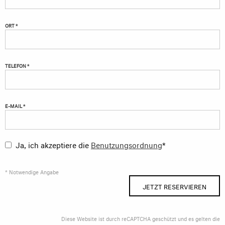
ORT *
TELEFON *
E-MAIL *
Ja, ich akzeptiere die
Benutzungsordnung
*
* Notwendige Angabe
JETZT RESERVIEREN
Diese Website ist durch reCAPTCHA geschützt und es gelten die