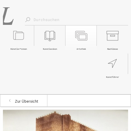
Künstler*innen
Kunstlexikon
Artothek
Nachlässe
Kunstführer
Zur Übersicht