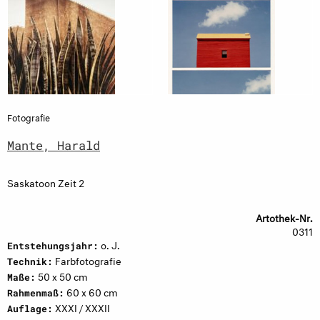
Fotografie
Mante, Harald
Saskatoon Zeit 2
Artothek-Nr.
0311
o. J.
Entstehungsjahr:
Farbfotografie
Technik:
50 x 50 cm
Maße:
60 x 60 cm
Rahmenmaß:
XXXI / XXXII
Auflage: