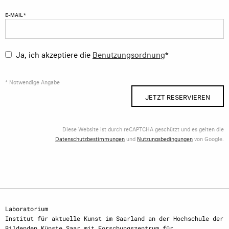
E-MAIL *
Ja, ich akzeptiere die
Benutzungsordnung
*
* Notwendige Angabe
JETZT RESERVIEREN
Diese Website ist durch reCAPTCHA geschützt und es gelten die
Datenschutzbestimmungen
und
Nutzungsbedingungen
von Google.
Laboratorium
Institut für aktuelle Kunst im Saarland an der Hochschule der
Bildenden Künste Saar mit Forschungszentrum für