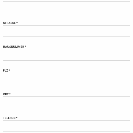
STRASSE *
HAUSNUMMER *
PLZ *
ORT *
TELEFON *