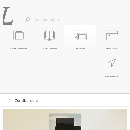
Künstler*innen
Kunstlexikon
Artothek
Nachlässe
Kunstführer
Zur Übersicht