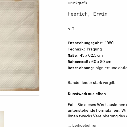
Druckgrafik
Heerich, Erwin
o. T.
1980
Entstehungsjahr:
Prägung
Technik:
43 x 62,5 cm
Maße:
60 x 80 cm
Rahmenmaß:
signiert und dati
Bezeichnung:
Ränder leider stark vergilbt
Kunstwerk ausleihen
Falls Sie dieses Werk ausleihen 
untenstehende Formular ein. Wir
Ihnen zwecks Vereinbarung des 
→ Leihgebühren