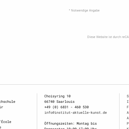
* Notwendige Angabe
Diese Website ist durch reC
Choisyring 10
S
chschule
66740 Saarlouis
I
ür
+49 (0) 6831 - 460 530
F
info@institut-aktuelle-kunst.de
A
A
‘École
Öffnungszeiten: Montag bis
P
e
Donnerstag 10:00-17:00 Uhr,
K