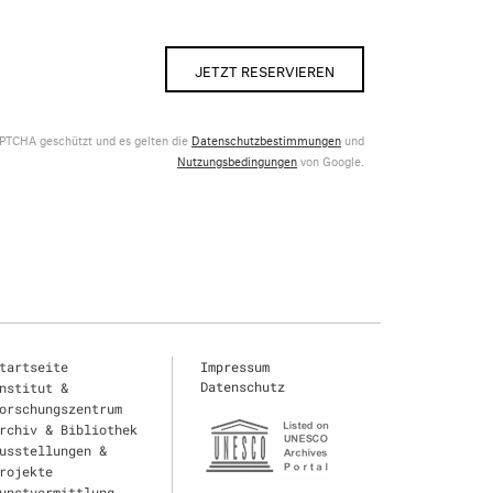
JETZT RESERVIEREN
APTCHA geschützt und es gelten die
Datenschutzbestimmungen
und
Nutzungsbedingungen
von Google.
tartseite
Impressum
Datenschutz
nstitut &
orschungszentrum
rchiv & Bibliothek
usstellungen &
rojekte
unstvermittlung