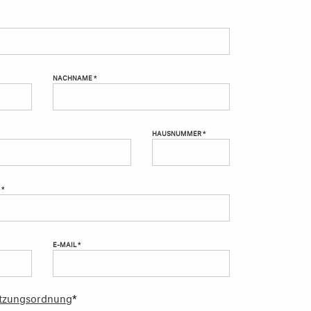
NACHNAME *
HAUSNUMMER *
 *
E-MAIL *
tzungsordnung
*