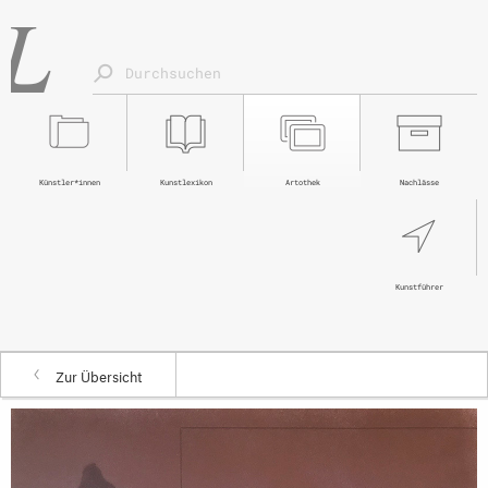
Künstler*innen
Kunstlexikon
Artothek
Nachlässe
Kunstführer
Zur Übersicht