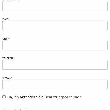
PLZ *
ORT *
TELEFON *
E-MAIL *
Ja, ich akzeptiere die
Benutzungsordnung
*
* Notwendige Angabe