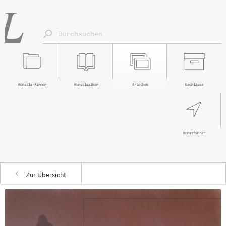
Künstler*innen
Kunstlexikon
Artothek
Nachlässe
Kunstführer
Zur Übersicht