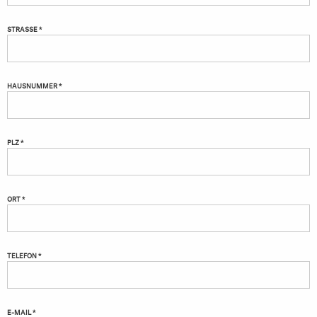
STRASSE *
HAUSNUMMER *
PLZ *
ORT *
TELEFON *
E-MAIL *