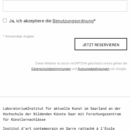
Ja, ich akzeptiere die
Benutzungsordnung
*
* Notwendige Angabe
JETZT RESERVIEREN
Diese Website ist durch reCAPTCHA geschützt und es gelten die
Datenschutzbestimmungen
und
Nutzungsbedingungen
von Google.
LaboratoriumInstitut für aktuelle Kunst im Saarland an der
Hochschule der Bildenden Künste Saar mit Forschungszentrum
für Künstlernachlässe
Institut d‘art contemporain en Sarre rattaché à l‘École