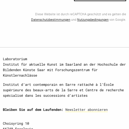
Diese Website ist durch reCAPTCHA geschützt und es gelten die
Datenschutzbestimmungen
und
Nutzungsbedingungen
von Google.
Laboratorium
Institut für aktuelle Kunst im Saarland an der Hochschule der
Bildenden Künste Saar mit Forschungszentrum für
Künstlernachlässe
Institut d‘art contemporain en Sarre rattaché à l‘École
supérieure des beaux-arts de la Sarre et Centre de recherche
spécialisé dans les successions d‘artistes
Bleiben Sie auf dem Laufenden:
Newsletter abonnieren
Choisyring 10
66740 Saarlouis