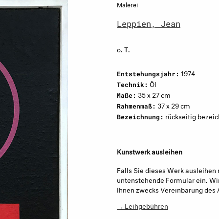
Malerei
Leppien, Jean
o. T.
1974
Entstehungsjahr:
Öl
Technik:
35 x 27 cm
Maße:
37 x 29 cm
Rahmenmaß:
rückseitig bezeic
Bezeichnung:
Kunstwerk ausleihen
Falls Sie dieses Werk ausleihen 
untenstehende Formular ein. Wir
Ihnen zwecks Vereinbarung des 
→ Leihgebühren