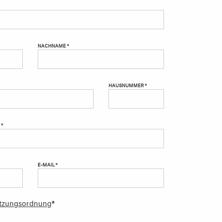
NACHNAME *
HAUSNUMMER *
 *
E-MAIL *
tzungsordnung
*