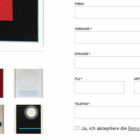
FIRMA
VORNAME *
STRASSE *
PLZ *
ORT
TELEFON *
Ja, ich akzeptiere die
Benu