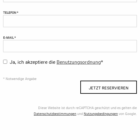
TELEFON *
E-MAIL *
Ja, ich akzeptiere die
Benutzungsordnung
*
* Notwendige Angabe
JETZT RESERVIEREN
Diese Website ist durch reCAPTCHA geschützt und es gelten die
Datenschutzbestimmungen
und
Nutzungsbedingungen
von Google.