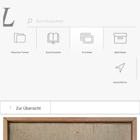
Künstler*innen
Kunstlexikon
Artothek
Nachlässe
Kunstführer
Zur Übersicht