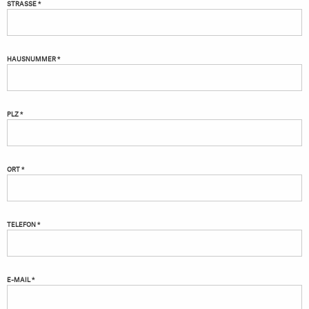
STRASSE *
HAUSNUMMER *
PLZ *
ORT *
TELEFON *
E-MAIL *