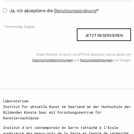
Ja, ich akzeptiere die
Benutzungsordnung
*
* Notwendige Angabe
JETZT RESERVIEREN
Diese Website ist durch reCAPTCHA geschützt und es gelten die
Datenschutzbestimmungen
und
Nutzungsbedingungen
von Google.
Laboratorium
Institut für aktuelle Kunst im Saarland an der Hochschule der
Bildenden Künste Saar mit Forschungszentrum für
Künstlernachlässe
Institut d‘art contemporain en Sarre rattaché à l‘École
supérieure des beaux-arts de la Sarre et Centre de recherche