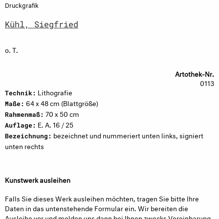
Druckgrafik
Kühl, Siegfried
o. T.
Artothek-Nr.
0113
Lithografie
Technik:
64 x 48 cm (Blattgröße)
Maße:
70 x 50 cm
Rahmenmaß:
E. A. 16 / 25
Auflage:
bezeichnet und nummeriert unten links, signiert
Bezeichnung:
unten rechts
Kunstwerk ausleihen
Falls Sie dieses Werk ausleihen möchten, tragen Sie bitte Ihre
Daten in das untenstehende Formular ein. Wir bereiten die
Ausleihe vor und melden uns dann bei Ihnen zwecks Vereinbarung