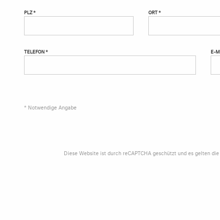
PLZ *
ORT *
TELEFON *
E-M
* Notwendige Angabe
Diese Website ist durch reCAPTCHA geschützt und es gelten di