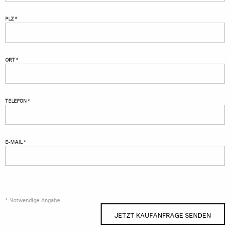
PLZ *
ORT *
TELEFON *
E-MAIL *
* Notwendige Angabe
JETZT KAUFANFRAGE SENDEN