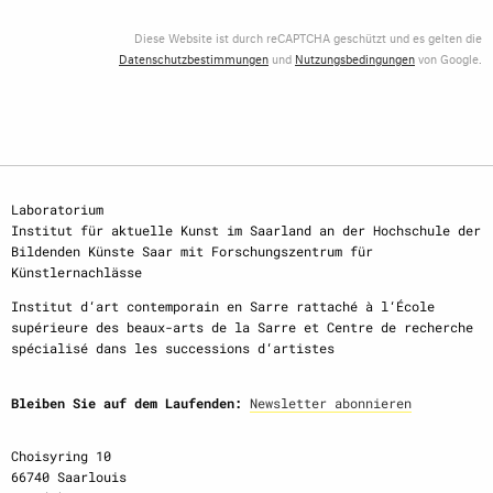
Diese Website ist durch reCAPTCHA geschützt und es gelten die
Datenschutzbestimmungen
und
Nutzungsbedingungen
von Google.
Laboratorium
Institut für aktuelle Kunst im Saarland an der Hochschule der
Bildenden Künste Saar mit Forschungszentrum für
Künstlernachlässe
Institut d‘art contemporain en Sarre rattaché à l‘École
supérieure des beaux-arts de la Sarre et Centre de recherche
spécialisé dans les successions d‘artistes
Bleiben Sie auf dem Laufenden:
Newsletter abonnieren
Choisyring 10
66740 Saarlouis