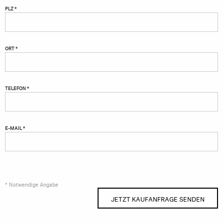
PLZ *
ORT *
TELEFON *
E-MAIL *
* Notwendige Angabe
JETZT KAUFANFRAGE SENDEN