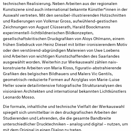
technischen Realisierung. Neben Arbeiten aus der regionalen
Kunstszene sind auch international bekannte Künstler*innen in der
Auswahl vertreten. Mit den sensibel-illustrierenden Holzschnitten
und Radierungen von Volkmar Gross, aufwühlend-gestischen
Zeichnungen von August Clüsserath, Harald Boockmanns
experimentell-lichtbildnerischen Bildkonzepten,
gesellschaftskritischen Druckgrafiken von Aloys Ohlmann, einem
frühen Siebdruck von Heinz Diesel mit bitter-ironisierendem Motiv
oder den verstörend-abgründigen Malereien von Uwe Loebens
sind Arbeiten von wichtigen Kunstschaffenden des Saarlandes
ausgewählt worden. Weiterhin zur Werkauswahl zählen naiv-
konstruierte Arbeiten von Maria Kloss, figurativ-abstrahierende
Grafiken des belgischen Bildhauers und Malers Vic Gentils,
geometrisch-reduzierte Formen auf Acrylglas von Marie-Luise
Heller sowie detailintensive fotografische Strukturanalysen des
visionären Architekten und international bekannten Lichtkünstlers
Leonardo Mosso.
Die formale, inhaltliche und technische Vielfalt der Werkauswahl
spiegelt sich unmittelbar in den druckgrafischen Arbeiten der
Studierenden und Lehrenden, die die gesamte Bandbreite
unterschiedlicher Drucktechniken – analog und digital – nutzen, um
mit dem Original in einen Dialog zu treten.